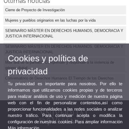
Últimas noticias
Cierre de Proyecto de Investigación
Mujeres y pueblos originarios en las luchas por la vida
SEMINARIO MÁSTER EN DERECHOS HUMANOS, DEMOCRACIA Y
JUSTICIA INTERNACIONAL
SEMINARIO MÁSTER EN DERECHOS HUMANOS, DEMOCRACIA Y
JUSTICIA INTERNACIONAL
Cookies y política de
Más allá de la pantalla: Comprender y responder a la violencia de
género digital
privacidad
Conversatorio de Derechos Humanos El Tiempo de los Derechos
Tu privacidad es importante para nosotros. Por ello te
informamos que utilizamos cookies propias y de terceros
para realizar análisis de uso y medición de nuestra página
web con el fin de personalizar contenidos,así como
proporcionar funcionalidades a las redes sociales o analizar
nuestro tráfico. Para continuar acepta o modifica la
configuración de nuestras cookies. Para ampliar información
Más información