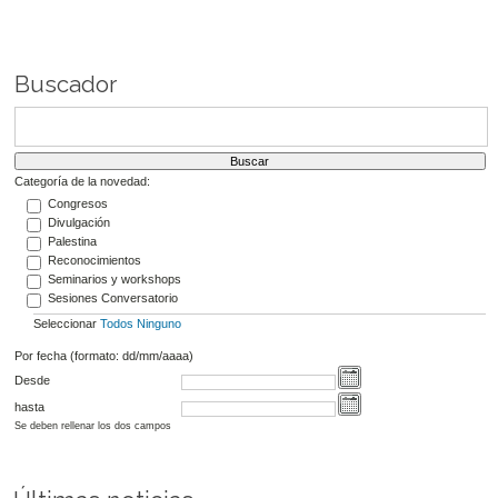
Buscador
Categoría de la novedad:
Congresos
Divulgación
Palestina
Reconocimientos
Seminarios y workshops
Sesiones Conversatorio
Seleccionar
Todos
Ninguno
Por fecha (formato: dd/mm/aaaa)
Desde
hasta
Se deben rellenar los dos campos