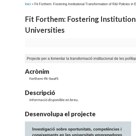
Inici
> Fit Forthem: Fostering Institutional Transformation of R&I Policies in
Fit Forthem: Fostering Institutio
Universities
Projecte per a fomentar la transformació institucional de les políti
Acrònim
forthem-fit-SwafS
Descripció
Informació disponible en breu.
Desenvolupa el projecte
Investigació sobre oportunitats, competències i
coneixements en les universitats emprenedores