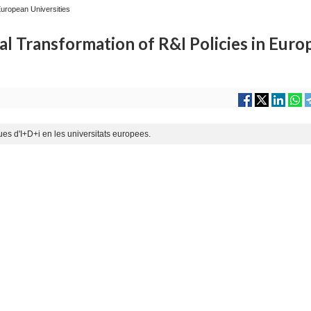
 European Universities
nal Transformation of R&I Policies in Eur
ques d'I+D+i en les universitats europees.