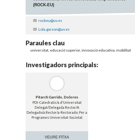
(ROCK-EU)
rockeu@uv.es
Lola.garzon@uv.es
Paraules clau
universitat, educació superior, innovació educativa, mobilitat
Investigadors principals:
Pitarch Garrido, Dolores
PDI-Catedratic/a d'Universitat
Delegat/Delegada Rector/A
Delegado/a Rector/a-Rectorado; Per a
Programes Universitat-Societat
VEURE FITXA