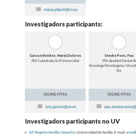
maria.pitarch@uv.es
Investigadors participants:
Garzon Benitez, Maria Dolores
Sendra Pons, Pau
PDI-Catedratic/a d'Universitat
PDI-Ajudant Doctor/A
Vicedega/Vicedegana / Vicedi
Ets
VEURE FITXA
VEURE FITXA
lola.garzon@uv.es
pau.sendra-pons@
Investigadors participants no UV
Mª Ángeles Revilla Camacho
. Universidad de Sevilla. E-mail:
arevi