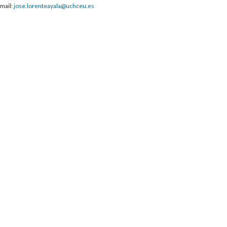
mail:
jose.lorenteayala@uchceu.es