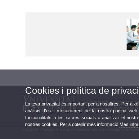
Cookies i política de privaci
Research on opportuniti
La teva privacitat és important per a nosaltres. Per això
universities (ROCK-EU
anàlisis d'ús i mesurament de la nostra pàgina web a
funcionalitats a les xarxes socials o analitzar el nostr
nostres cookies. Per a obtenir més informació
Més info
© 2026 UV. - Research Group on opportunities, skills and knowledge in entrepre