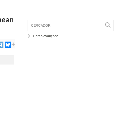
opean
Cerca avançada