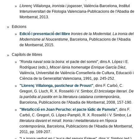
Llorenç Villalonga, ironista i jogasser
, València-Barcelona, Institut
Interuniversitari de Filologia Valenciana-Publicacions de l'Abadia de
Montserrat, 2013.
Edicions
Edició i presentació del llibre
Ironies de la Modernitat. La ironia del
Modernisme al Noucentisme
, Barcelona, Publicacions de l'Abadia
de Montserrat, 2015.
Capítols de llibres
"
Ronda naval sota la boira
: el pacte del somni", dins A. López i E.
Rodríguez (eds.),
Miscel·lània homenatge Enrique García Díez
,
València, Universitat de València-Conselleria de Cultura, Educació i
Ciència de la Generalitat Valenciana, 1991, pp. 245-252.
"Llorenç Villalonga, pasticheur de Proust"
, dins F. Carbó, C.
Gregori, G. Lluch, R. X. Rosselló i V. Simbor,
El bricolatge literari. De
la paròdia al pastitx en la literatura catalana contemporània
,
Barcelona, Publicacions de l'Abadia de Montserrat, 2008, 157-190.
"Metaficció en Joan Perucho: el pacte lúdic de Pamela"
, dins F.
Carbó, C. Gregori, G. López-Pampló, R. X. Rosselló i V. Simbor,
La
literatura davant el mirall. Ironia i metaliteratura en l'època
contemporània
, Barcelona, Publicacions de l'Abadia de Montserrat,
2011, pp. 169-207.
"La ironia verbal en
L'auca del senyor Esteve
", dins V. Simbor (ed.),