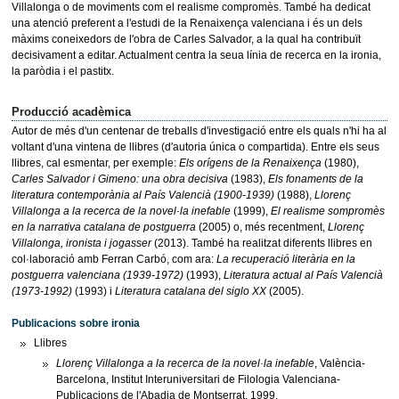
Villalonga o de moviments com el realisme compromès. També ha dedicat
una atenció preferent a l'estudi de la Renaixença valenciana i és un dels
màxims coneixedors de l'obra de Carles Salvador, a la qual ha contribuït
decisivament a editar. Actualment centra la seua línia de recerca en la ironia,
la paròdia i el pastitx.
Producció acadèmica
Autor de més d'un centenar de treballs d'investigació entre els quals n'hi ha al
voltant d'una vintena de llibres (d'autoria única o compartida). Entre els seus
llibres, cal esmentar, per exemple:
Els orígens de la Renaixença
(1980),
Carles Salvador i Gimeno: una obra decisiva
(1983),
Els fonaments de la
literatura contemporània al País Valencià (1900-1939)
(1988),
Llorenç
Villalonga a la recerca de la novel·la inefable
(1999),
El realisme sompromès
en la narrativa catalana de postguerra
(2005) o, més recentment,
Llorenç
Villalonga, ironista i jogasser
(2013). També ha realitzat diferents llibres en
col·laboració amb Ferran Carbó, com ara:
La recuperació literària en la
postguerra valenciana (1939-1972)
(1993),
Literatura actual al País Valencià
(1973-1992)
(1993) i
Literatura catalana del siglo XX
(2005).
Publicacions sobre ironia
Llibres
Llorenç Villalonga a la recerca de la novel·la inefable
, València-
Barcelona, Institut Interuniversitari de Filologia Valenciana-
Publicacions de l'Abadia de Montserrat, 1999.