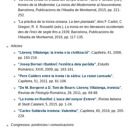
Ironies de la Modernitat. La ironia del Modernisme al Noucentisme
,
Barcelona, Publicacions de l'Abadia de Montserrat, 2015, pp. 221-
252.
"La pràctica de la ironia orsiana:
La ben plantada
", dins F. Carbó, C.
Gregori, R. X. Rosselló (eds.),
La ironia en les literatures occidentals
des de l'inici de segle fins a 1939
, Barcelona, Publicacions de
l'Abadia de Montserrat, 2016, pp. 117-135.
Articles
"Llorenç Villalonga: la ironia o la civilització"
,
Caplletra
, 41, 2006,
pp. 193-216.
"Josep Bernat i Baldoví: l'estètica dela paròdia"
,
Estudis
Romànics
, XXXI, 2009, pp. 163-181.
"Pere Calders entre la ironia i la sàtira:
La ciutat cansada
"
,
Caplletra
, 51, 2011, pp. 81-106.
"De M. Bergeret a D. Toni de Bearn: Llorenç Villalonga, ironista"
,
Revista de Filología Románica
, 28, 2011, pp. 69-88.
"La ironia en Rusiñol:
L'auca del senyor Esteve
"
,
Rivista Italiana
di Studi Catalani
, 5, 2015, pp. 1-24.
"Carles Soldevila ironista:
Valentina
"
,
Caplletra
, 60, 2016, pp. 205-
229.
Congressos: ponències i comunicacions