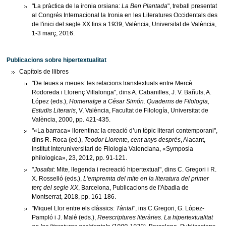
"La pràctica de la ironia orsiana:
La Ben Plantada
", treball presentat
al Congrés Internacional la Ironia en les Literatures Occidentals des
de l'inici del segle XX fins a 1939, València, Universitat de València,
1-3 març, 2016.
Publicacions sobre hipertextualitat
Capítols de llibres
"De teues a meues: les relacions transtextuals entre Mercè
Rodoreda i Llorenç Villalonga", dins A. Cabanilles, J. V. Bañuls, A.
López (eds.),
Homenatge a César Simón. Quaderns de Filologia,
Estudis Literaris
, V, València, Facultat de Filología, Universitat de
València, 2000, pp. 421-435.
"«La barraca» llorentina: la creació d’un tòpic literari contemporani",
dins R. Roca (ed.),
Teodor Llorente, cent anys després
, Alacant,
Institut Interuniversitari de Filologia Valenciana, «Symposia
philologica», 23, 2012, pp. 91-121.
"
Josafat
: Mite, llegenda i recreació hipertextual", dins C. Gregori i R.
X. Rosselló (eds.),
L'empremta del mite en la literatura del primer
terç del segle XX
, Barcelona, Publicacions de l'Abadia de
Montserrat, 2018, pp. 161-186.
"Miquel Llor entre els clàssics:
Tàntal
", ins C.Gregori, G. López-
Pampló i J. Malé (eds.),
Reescriptures literàries. La hipertextualitat