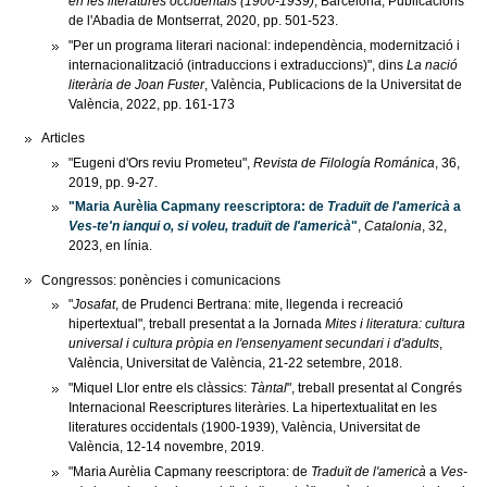
en les literatures occidentals (1900-1939)
, Barcelona, Publicacions
de l'Abadia de Montserrat, 2020, pp. 501-523.
"Per un programa literari nacional: independència, modernització i
internacionalització (intraduccions i extraduccions)", dins
La nació
literària de Joan Fuster
, València, Publicacions de la Universitat de
València, 2022, pp. 161-173
Articles
"Eugeni d'Ors reviu Prometeu",
Revista de Filología Románica
, 36,
2019, pp. 9-27.
"Maria Aurèlia Capmany reescriptora: de
Traduït de l'americà
a
Ves-te'n ianqui o, si voleu, traduït de l'americà
"
,
Catalonia
, 32,
2023, en línia.
Congressos: ponències i comunicacions
"
Josafat
, de Prudenci Bertrana: mite, llegenda i recreació
hipertextual", treball presentat a la Jornada
Mites i literatura: cultura
universal i cultura pròpia en l'ensenyament secundari i d'adults
,
València, Universitat de València, 21-22 setembre, 2018.
"Miquel Llor entre els clàssics:
Tàntal
", treball presentat al Congrés
Internacional Reescriptures literàries. La hipertextualitat en les
literatures occidentals (1900-1939), València, Universitat de
València, 12-14 novembre, 2019.
"Maria Aurèlia Capmany reescriptora: de
Traduït de l'americà
a
Ves-