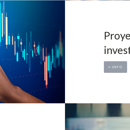
Proye
inves
+ INFO