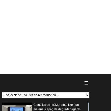
Científics de l’ICMol sintetitzen un
material capaç de degradar agents