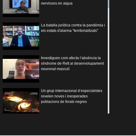
nerviosos en aigua
La batalla jurídica contra la pandèmia i
els estats d'alarma "territorialitzats"
Investiguen com afecta l’absència la
síndrome de Rett al desenvolupament
neuronal masculí
Un grup internacional d’especialistes
revelen noves i inesperades
poblacions de forats negres
Augmenta la demanda de mesures de
conciliació entre el personal de la UV