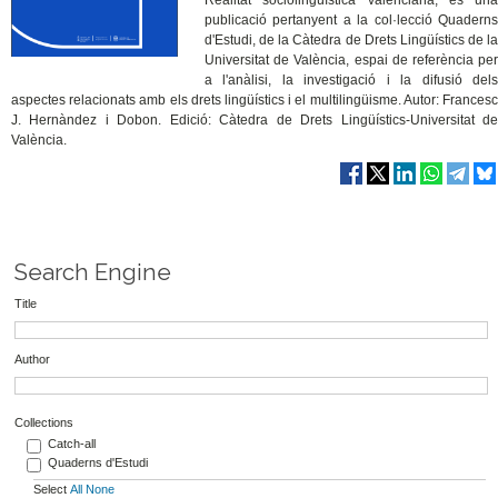
publicació pertanyent a la col·lecció Quaderns
d'Estudi, de la Càtedra de Drets Lingüístics de la
Universitat de València, espai de referència per
a l'anàlisi, la investigació i la difusió dels
aspectes relacionats amb els drets lingüístics i el multilingüisme. Autor: Francesc
J. Hernàndez i Dobon. Edició: Càtedra de Drets Lingüístics-Universitat de
València.
Search Engine
Title
Author
Collections
Catch-all
Quaderns d'Estudi
Select
All
None