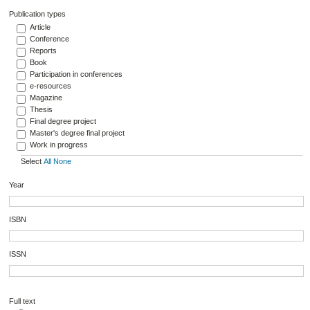
Publication types
Article
Conference
Reports
Book
Participation in conferences
e-resources
Magazine
Thesis
Final degree project
Master's degree final project
Work in progress
Select
All
None
Year
ISBN
ISSN
Full text