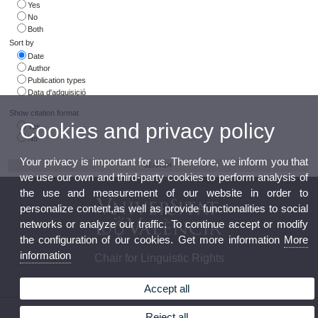
Yes
No
Both
Sort by
Date
Author
Publication types
Data d'adquisició
Show citation format
Cookies and privacy policy
Yes
No
Your privacy is important for us. Therefore, we inform you that
we use our own and third-party cookies to perform analysis of
the use and measurement of our website in order to
personalize content,as well as provide functionalities to social
networks or analyze our traffic. To continue accept or modify
the configuration of our cookies. Get more information
More
information
Chair for Linguistic Rights
Accept all
© 2026 UV. - Universitat de València. Chair for Linguistic Rights. Faculty of Law. Av. dels
Reject all