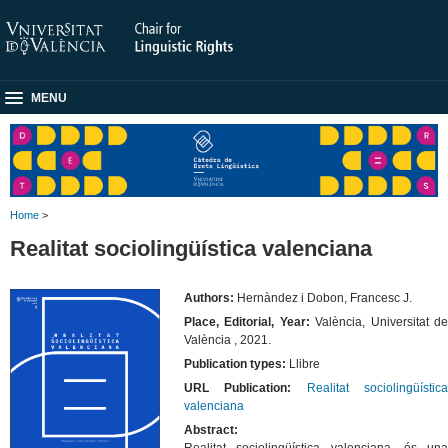
MENU
Home
>
Realitat sociolingüística valenciana
Authors:
Hernàndez i Dobon, Francesc J.
Place, Editorial, Year:
València, Universitat d
València , 2021.
Publication types:
Llibre
URL Publication:
Realitat sociolingüístic
valenciana
Abstract:
Realitat sociolingüística valenciana, és una