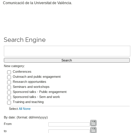
Comunicació de la Universitat de València.
Search Engine
New category:
Conferences
Outreach and public engagement
Research opportunities
Seminars and workshops
Sponsored talks - Public engagement
Sponsored talks - Sem and work
Training and teaching
Select
All
None
By date: (format: dd/mm/yyyy)
From
to