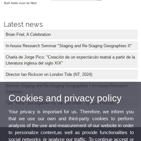
Both fields must be filled
Latest news
Brian Friel, A Celebration
In-house Research Seminar "Staging and Re-Staging Geographies II"
Charla de Jorge Pico: "Creación de un espectáculo teatral a partir de la
Literatura inglesa del siglo XIX"
Director Ian Rickson on London Tide (NT, 2024)
Women Staging and Re-Staging Geographies I (In-house Research
Seminar)
Cookies and privacy policy
Talk "How I put together my second show", by Luis Pescetti
Your privacy is important for us. Therefore, we inform you
that we use our own and third-party cookies to perform
analysis of the use and measurement of our website in order
to personalize content,as well as provide functionalities to
social networks or analyze our traffic. To continue accept or