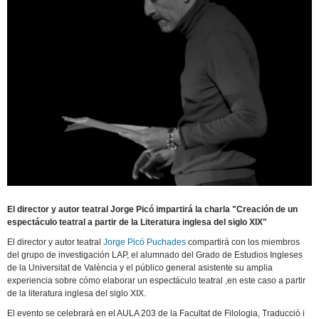
El director y autor teatral Jorge Picó impartirá la charla "Creación de un
espectáculo teatral a partir de la Literatura inglesa del siglo XIX"
El director y autor teatral
Jorge Picó Puchades
compartirá con los miembros
del grupo de investigación LAP, el alumnado del Grado de Estudios Ingleses
de la Universitat de València y el público general asistente su amplia
experiencia sobre cómo elaborar un espectáculo teatral ,en este caso a partir
de la literatura inglesa del siglo XIX.
El evento se celebrará en el AULA 203 de la Facultat de Filologia, Traducció i