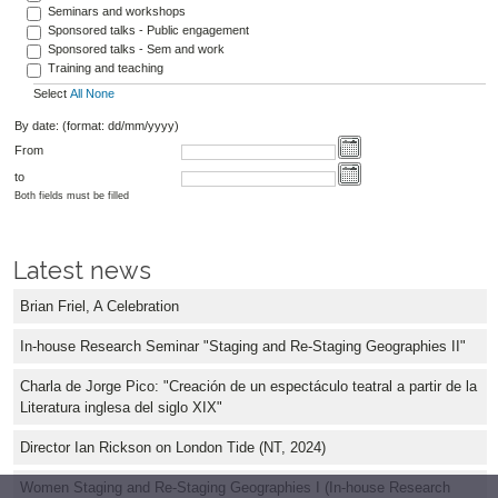
Seminars and workshops
Sponsored talks - Public engagement
Sponsored talks - Sem and work
Training and teaching
Select
All
None
By date: (format: dd/mm/yyyy)
From
to
Both fields must be filled
Latest news
Brian Friel, A Celebration
In-house Research Seminar "Staging and Re-Staging Geographies II"
Charla de Jorge Pico: "Creación de un espectáculo teatral a partir de la
Literatura inglesa del siglo XIX"
Director Ian Rickson on London Tide (NT, 2024)
Women Staging and Re-Staging Geographies I (In-house Research