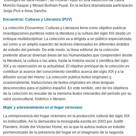
“Duólogos de Jane Austen”, de Rosina Filippi en una traducción de Laura
Monrós-Gaspar y Miriam Borham Puyal. En la lectura dramatizada participarán
Jorge Picó e Inma Sancho.
Encuentros: Culturas y Literatura (PUV)
La colección
Encuentros: Culturas y Literatura
tiene como objetivo publicar
investigaciones punteras sobre la literatura y la cultura del siglo XIX desde un
enfoque multidisciplinar. La colección va a dirigida a un público especializado,
así como a un amplio espectro de lectores interesados en diferentes ámbitos
de estudio del periodo. De este modo, la línea editorial de la colección
pretende abarcar diversas áreas de las Humanidades que comprenden desde
la literatura, la cultura o las artes, hasta la historia social o científica del siglo
XIX y su repercusión en la actualidad. El objetivo principal de la colección es
contribuir al avance del conocimiento científico acerca del siglo XIX y a la
difusión social del mismo. La colección publica textos originales y,
ocasionalmente, traducciones de textos originales en otras lenguas
desconocidos para el público español. En este sentido, otro de los objetivos
de la colección es rescatar de la memoria textos relevantes del periodo por su
valor sociocultural, histórico o literario.
Mujer y entretenimiento en el hogar victoriano
La omnipresencia del hogar victoriano en la producción cultural del siglo XIX
es indiscutible. Así lo demuestra la monografía escrita en 2003 por Judith
Flanders,
Inside the Victorian Home
, en la que la autora realiza un estudio
pormenorizado de la presencia del hogar en el imaginario de la segunda