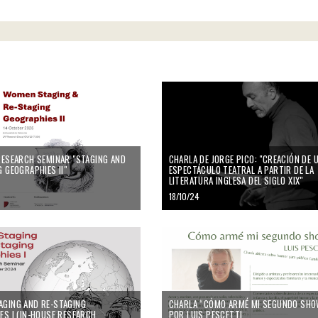
Charla de Jorge Pico: "Creación de un esp
RESEARCH SEMINAR "STAGING AND
CHARLA DE JORGE PICO: "CREACIÓN DE 
 GEOGRAPHIES II"
ESPECTÁCULO TEATRAL A PARTIR DE LA
LITERATURA INGLESA DEL SIGLO XIX"
18/10/24
ng and Re-Staging Geographies I (In-house Research Seminar)
Charla “Cómo armé mi segundo show” po
GING AND RE-STAGING
CHARLA “CÓMO ARMÉ MI SEGUNDO SHO
ES I (IN-HOUSE RESEARCH
POR LUIS PESCETTI