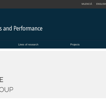
VALENCIÀ
ENGLISH
Lines of research
Projects