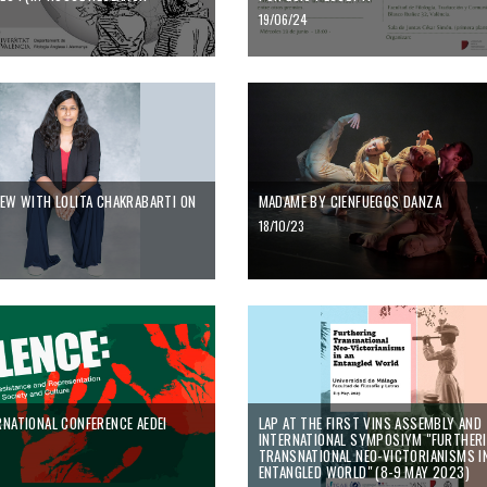
19/06/24
" de Laura Monrós-Gaspar y Rosario Arias Doblas
 with Lolita Chakrabarti on Red Velvet
Madame by Cienfuegos Danza
IEW WITH LOLITA CHAKRABARTI ON
MADAME BY CIENFUEGOS DANZA
T
18/10/23
iglo XIX a la actualidad
tional Conference AEDEI
LAP at the First VINS Assembly and the 
RNATIONAL CONFERENCE AEDEI
LAP AT THE FIRST VINS ASSEMBLY AND
INTERNATIONAL SYMPOSIYM "FURTHER
TRANSNATIONAL NEO-VICTORIANISMS I
ENTANGLED WORLD" (8-9 MAY 2023)