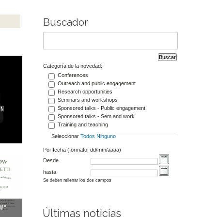
Buscador
ectáculo teatral a partir de la Literatura inglesa del siglo XIX"
Categoría de la novedad:
Conferences
Outreach and public engagement
Research opportunities
Seminars and workshops
UN
Sponsored talks - Public engagement
Sponsored talks - Sem and work
Training and teaching
Seleccionar
Todos
Ninguno
Por fecha (formato: dd/mm/aaaa)
r Luis Pescetti
Desde
hasta
Se deben rellenar los dos campos
W”
Últimas noticias