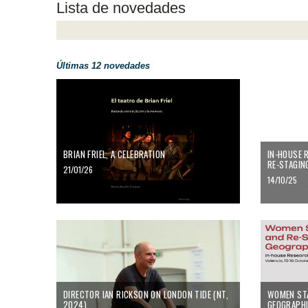
Lista de novedades
Últimas 12 novedades
Brian Friel, A Celebration
BRIAN FRIEL, A CELEBRATION
IN-HOUSE 
RE-STAGING
21/01/26
14/10/25
Director Ian Rickson on London Tide (NT, 2024)
Women Stagi
DIRECTOR IAN RICKSON ON LONDON TIDE (NT,
WOMEN STA
2024)
GEOGRAPHI