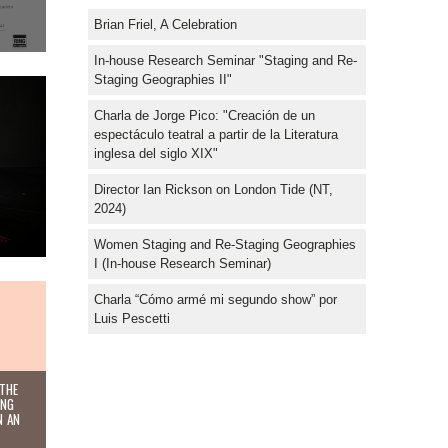
Brian Friel, A Celebration
In-house Research Seminar "Staging and Re-
Staging Geographies II"
Charla de Jorge Pico: "Creación de un
espectáculo teatral a partir de la Literatura
inglesa del siglo XIX"
Director Ian Rickson on London Tide (NT,
2024)
Women Staging and Re-Staging Geographies
I (In-house Research Seminar)
International Symposiym "Furthering Transnational Neo-Victorianisms in an Entang
Charla “Cómo armé mi segundo show” por
Luis Pescetti
 THE
ING
N AN