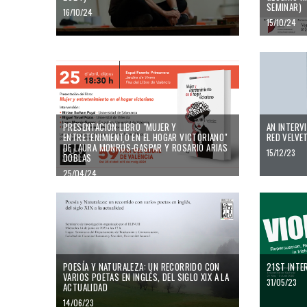
SEMINAR)
16/10/24
15/10/24
Presentación libro "Mujer y entretenimiento en el hogar victoriano
An interview
PRESENTACIÓN LIBRO "MUJER Y
AN INTERV
ENTRETENIMIENTO EN EL HOGAR VICTORIANO"
RED VELVE
DE LAURA MONRÓS-GASPAR Y ROSARIO ARIAS
15/12/23
DOBLAS
25/04/24
Poesía y Naturaleza: un recorrido con varios poetas en inglés, del s
21st Interna
POESÍA Y NATURALEZA: UN RECORRIDO CON
21ST INTE
VARIOS POETAS EN INGLÉS, DEL SIGLO XIX A LA
31/05/23
ACTUALIDAD
14/06/23