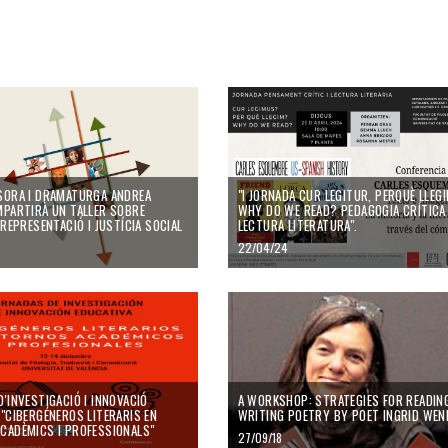
SORA I DRAMATURGA ANDREA
"I JORNADA CUR LEGITUR, PERQUÈ LLEGI
MPARTIRÀ UN TALLER SOBRE
WHY DO WE READ? PEDAGOGIA CRÍTICA 
 REPRESENTACIÓ I JUSTÍCIA SOCIAL
LECTURA LITERATURA".
22/04/24
'INVESTIGACIÓ I INNOVACIÓ
A WORKSHOP: STRATEGIES FOR READIN
 "CIBERGÉNEROS LITERARIS EN
WRITING POETRY BY POET INGRID WEN
CADÈMICS I PROFESSIONALS"
27/09/18