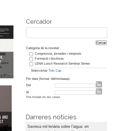
Cercador
Categoria de la novetat:
Congressos, jornades i simposis
M,
Formació i docència
I
LENA Lunch Research Seminar Series
Seleccionar
Tots
Cap
Per data (format: dd/mm/aaaa)
Del
Al
S'ha d'omplir els dos camps
Darreres notícies
G AND
DT
Saviesa mil·lenària sobre l’aigua: en