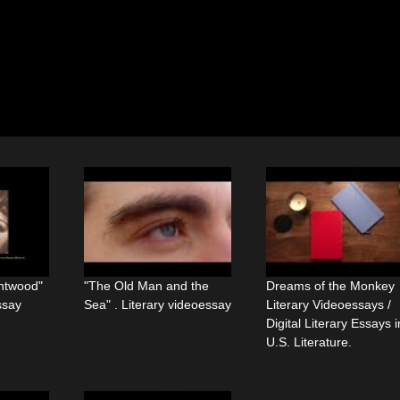
ghtwood"
"The Old Man and the
Dreams of the Monkey
ssay
Sea" . Literary videoessay
Literary Videoessays /
Digital Literary Essays i
U.S. Literature.