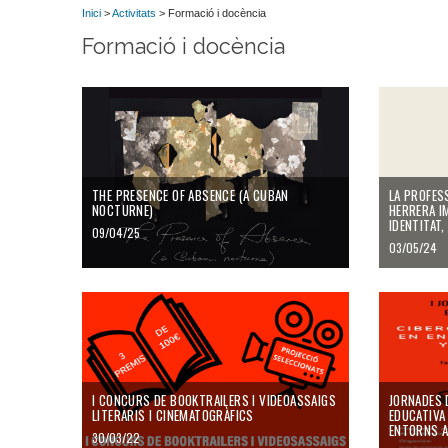
Inici
>
Activitats
> Formació i docència
Formació i docència
THE PRESENCE OF ABSENCE (A CUBAN
LA PROFES
NOCTURNE)
HERRERA I
IDENTITAT,
09/04/25
03/05/24
I CONCURS DE BOOKTRAILERS I VIDEOASSAIGS
JORNADES D
LITERARIS I CINEMATOGRÀFICS
EDUCATIVA
ENTORNS A
30/03/22