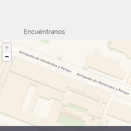
Encuéntranos
+
−