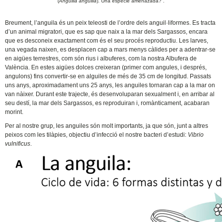
(
Anguilla anguilla
). Una especie amenazada?”.
Breument, l’anguila és un peix teleosti de l’ordre dels anguil·liformes. Es tracta
d’un animal migratori, que es sap que naix a la mar dels Sargassos, encara
que es desconeix exactament com és el seu procés reproductiu. Les larves,
una vegada naixen, es desplacen cap a mars menys càlides per a adentrar-se
en aigües terrestres, com són rius i albuferes, com la nostra Albufera de
València. En estes aigües dolces creixeran (primer com angules, i després,
angulons) fins convertir-se en alguiles de més de 35 cm de longitud. Passats
uns anys, aproximadament uns 25 anys, les anguiles tornaran cap a la mar on
van nàixer. Durant este trajecte, és desenvoluparan sexualment i, en arribar al
seu destí, la mar dels Sargassos, es reproduiran i, romànticament, acabaran
morint.
Per al nostre grup, les anguiles són molt importants, ja que són, junt a altres
peixos com les tilàpies, objectiu d’infecció el nostre bacteri d’estudi:
Vibrio
vulnificus
.