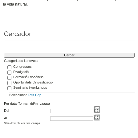
la vida natural.
Cercador
Categoria de la novetat:
Congressos
Divulgació
Formació i docència
Oportunitats d'investigació
Seminaris i workshops
Seleccionar
Tots
Cap
Per data (format: dd/mm/aaaa)
Del
Al
S'ha d'omplir els dos camps