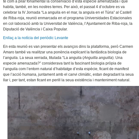
té com a pilar fonamental la conservació d’esta espècie amenatzada i que
habita, també, en les nostres terres. Per això, el passat 4 d’octubre es va
celebrar la IV Jornada “La anguila en el mar, la angula en el Túria” al Castell
de Riba-roja, reunió enmarcada en el programa Universidades Estacionales
en col·laboració amb la Universitat de València, l’Ajuntament de Riba-roja, la
Diputació de València i Caixa Popular.
Enllaç a la notícia del periòdic Levante
En esta reunió es van presentar els avanços dins la plataforma, però Carmen
Amaro també va realitzar una ponència explicant la fantàstica biologia de
l’anguila. La seua xerrada, titulada “La anguila (
Anguilla anguilla
). Una
especie amenazada?” considerava tant la fascinant biologia pròpia de
l’anguila com l’entorn natural d’habitatge d’esta espècie, ficant de manifest
que l’acció humana, juntament amb el canvi climàtic, estan degradant la seua
llar i, per tant, estan ficant en perill la seua existència i manteniment natural.