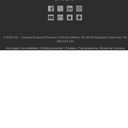
© 2026 UV. - Campus Burjassot/Paterna C/ Doctor Moliner, 50 46100 Burjassot (València). Tel:
963 543 104
Avís legal
|
Accessibilitat
|
Política privacitat
|
Cookies
|
Transparència
|
Bústia de contacte