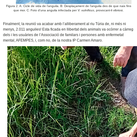
Figura 2. A: Cicle de vida de l'anguila. B: Desplaçament de l'anguila des de que naix fins
que mor. C: Foto d’una anguila infectada per
V. vulnificus
, provocant-li vibriosi.
Finalment, la reunió va acabar amb l’alliberament al riu Túria de, ni més ni
menys, 2.011 anguiles! Esta ficada en llibertat dels animals va ocòrrer a càrreg
dels i les usuàries de l’Associació de familars i persones amb enfermetat
mental, AFEMPES, i, com no, de la nostra IP Carmen Amaro.