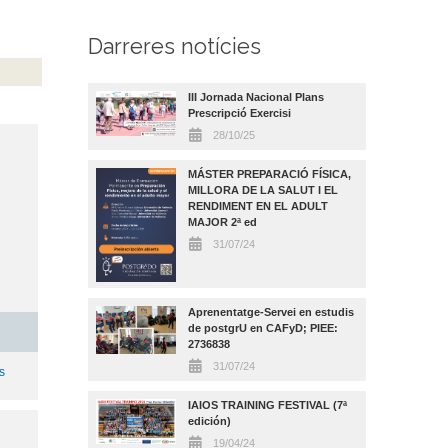
Darreres notícies
III Jornada Nacional Plans
Prescripció Exercisi
28/10/25
MÁSTER PREPARACIÓ FÍSICA,
MILLORA DE LA SALUT I EL
RENDIMENT EN EL ADULT
MAJOR 2ª ed
31/07/24
Aprenentatge-Servei en estudis
de postgrU en CAFyD; PIEE:
2736838
31/07/24
s
IAIOS TRAINING FESTIVAL (7ª
edición)
19/04/24