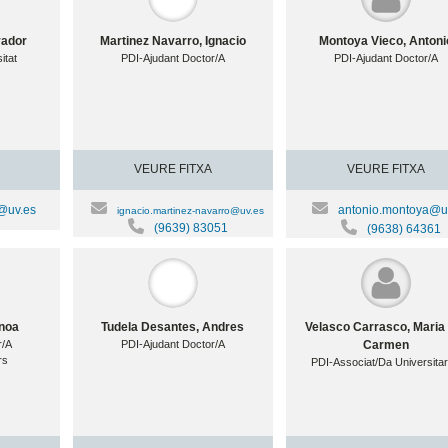
vador
Martinez Navarro, Ignacio
Montoya Vieco, Antoni
itat
PDI-Ajudant Doctor/A
PDI-Ajudant Doctor/A
VEURE FITXA
VEURE FITXA
a@uv.es
antonio.montoya@u
ignacio.martinez-navarro@uv.es
(9639) 83051
(9638) 64361
inoa
Tudela Desantes, Andres
Velasco Carrasco, Maria
r/A
PDI-Ajudant Doctor/A
Carmen
rs
PDI-Associat/Da Universitar