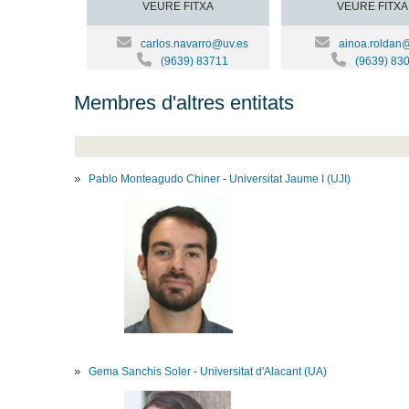
VEURE FITXA
VEURE FITXA
carlos.navarro@uv.es
ainoa.roldan
(9639) 83711
(9639) 83
Membres d'altres entitats
Pablo Monteagudo Chiner
-
Universitat Jaume I (UJI)
Gema Sanchis Soler
-
Universitat d'Alacant (UA)