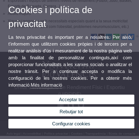
Esportistes i equips de diferent nivells de rendiment (Futbol, Judo, Basket,
Esports de Raqueta, Carrera...)
Cookies i política de
Adults majors
privacitat
Xiquets i persones amb necessitats especials quant a la seua motricitat
(per problemes de salut com l'obesitat, problemes neuromusculars, etc.)
La teva privacitat és important per a nosaltres. Per això,
t'informem que utilitzem cookies pròpies i de tercers per a
realitzar anàlisis d'ús i mesurament de la nostra pàgina web
amb la finalitat de personalitzar continguts,així com
proporcionar funcionalitats a les xarxes socials o analitzar el
nostre trànsit. Per a continuar accepta o modifica la
configuració de les nostres cookies. Per a obtenir més
informació
Més informació
Unitat d'Investigació en Rendiment Físic i Esportiu
(UIRFIDE)
Acceptar tot
Rebutjar tot
Configurar cookies
© 2026 UV. - C/ Gascó Oliag, 3, 46010 València. Tel. 963 864 373
Avís legal
|
Accessibilitat
|
Política privacitat
|
Cookies
|
Transparència
|
Bústia de contacte