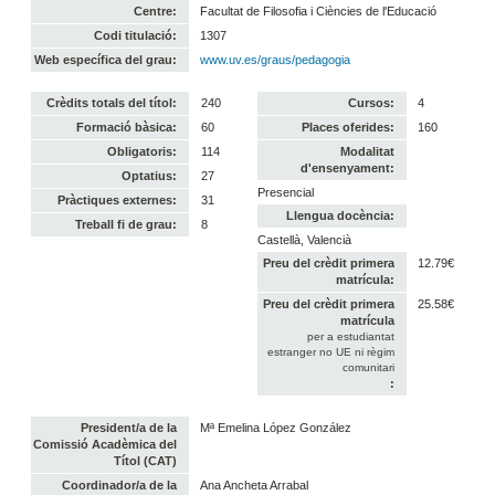
Centre:
Facultat de Filosofia i Ciències de l'Educació
Codi titulació:
1307
Web específica del grau:
www.uv.es/graus/pedagogia
Crèdits totals del títol:
240
Cursos:
4
Formació bàsica:
60
Places oferides:
160
Obligatoris:
114
Modalitat
d'ensenyament:
Optatius:
27
Presencial
Pràctiques externes:
31
Llengua docència:
Treball fi de grau:
8
Castellà, Valencià
Preu del crèdit primera
12.79€
matrícula:
Preu del crèdit primera
25.58€
matrícula
per a estudiantat
estranger no UE ni règim
comunitari
:
President/a de la
Mª Emelina López González
Comissió Acadèmica del
Títol (CAT)
Coordinador/a de la
Ana Ancheta Arrabal