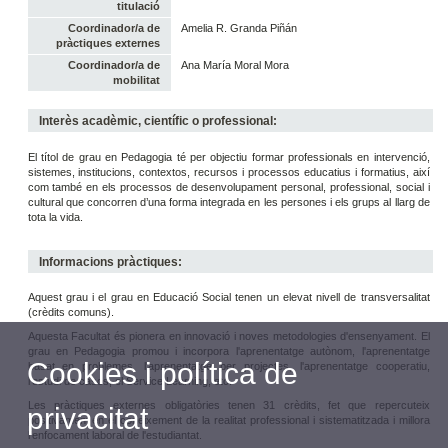
titulació
Coordinador/a de
Amelia R. Granda Piñán
pràctiques externes
Coordinador/a de
Ana María Moral Mora
mobilitat
Interès acadèmic, científic o professional:
El títol de grau en Pedagogia té per objectiu formar professionals en intervenció,
sistemes, institucions, contextos, recursos i processos educatius i formatius, així
com també en els processos de desenvolupament personal, professional, social i
cultural que concorren d’una forma integrada en les persones i els grups al llarg de
tota la vida.
Informacions pràctiques:
Aquest grau i el grau en Educació Social tenen un elevat nivell de transversalitat
(crèdits comuns).
Aquesta Facultat és pionera en innovació i noves metodologies d'ensenyament. El
grau en Pedagogia promou i incorpora l'aprenentatge autònom, l'aprenentatge
Cookies i política de
basat en problemes, l'aprenentatge per projectes, l'aprenentatge cooperatiu,
l'estudi de casos, el Service Learning, etc.
Les pràctiques externes obligatòries tenen 31 crèdits, fet que repercuteix
privacitat
positivament en el coneixement de la realitat professional i sistematitzada i millora
l'enfocament laboral de l'estudiantat.