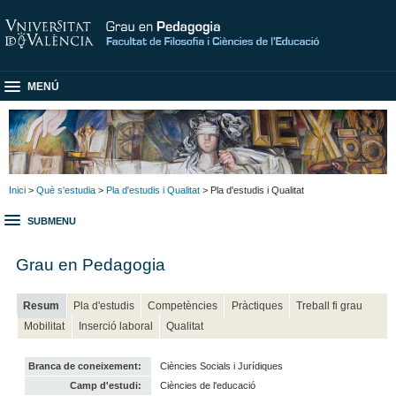
MENÚ
Inici
>
Què s'estudia
>
Pla d'estudis i Qualitat
> Pla d'estudis i Qualitat
SUBMENU
Grau en Pedagogia
Resum
Pla d'estudis
Competències
Pràctiques
Treball fi grau
Mobilitat
Inserció laboral
Qualitat
Branca de coneixement:
Ciències Socials i Jurídiques
Camp d'estudi:
Ciències de l'educació