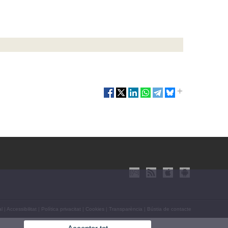
al
|
Accessibilitat
|
Política privacitat
|
Cookies
|
Transparència
|
Bústia de contacte