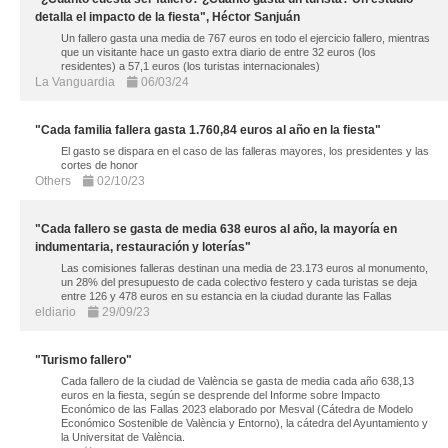
detalla el impacto de la fiesta", Héctor Sanjuán
Un fallero gasta una media de 767 euros en todo el ejercicio fallero, mientras
que un visitante hace un gasto extra diario de entre 32 euros (los
residentes) a 57,1 euros (los turistas internacionales)
La Vanguardia
06/03/24
"Cada familia fallera gasta 1.760,84 euros al año en la fiesta"
El gasto se dispara en el caso de las falleras mayores, los presidentes y las
cortes de honor
Others
02/10/23
"Cada fallero se gasta de media 638 euros al año, la mayoría en
indumentaria, restauración y loterías"
Las comisiones falleras destinan una media de 23.173 euros al monumento,
un 28% del presupuesto de cada colectivo festero y cada turistas se deja
entre 126 y 478 euros en su estancia en la ciudad durante las Fallas
eldiario
29/09/23
"Turismo fallero"
Cada fallero de la ciudad de València se gasta de media cada año 638,13
euros en la fiesta, según se desprende del Informe sobre Impacto
Económico de las Fallas 2023 elaborado por Mesval (Cátedra de Modelo
Económico Sostenible de València y Entorno), la cátedra del Ayuntamiento y
la Universitat de València.