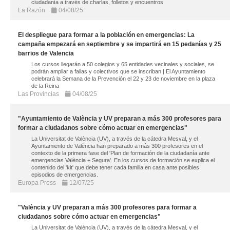
ciudadanía a través de charlas, folletos y encuentros
La Razón
04/08/25
El despliegue para formar a la población en emergencias: La
campaña empezará en septiembre y se impartirá en 15 pedanías y 25
barrios de Valencia
Los cursos llegarán a 50 colegios y 65 entidades vecinales y sociales, se
podrán ampliar a fallas y colectivos que se inscriban | El Ayuntamiento
celebrará la Semana de la Prevención el 22 y 23 de noviembre en la plaza
de la Reina
Las Provincias
04/08/25
"Ayuntamiento de València y UV preparan a más 300 profesores para
formar a ciudadanos sobre cómo actuar en emergencias"
La Universitat de València (UV), a través de la cátedra Mesval, y el
Ayuntamiento de València han preparado a más 300 profesores en el
contexto de la primera fase del 'Plan de formación de la ciudadanía ante
emergencias València + Segura'. En los cursos de formación se explica el
contenido del 'kit' que debe tener cada familia en casa ante posibles
episodios de emergencias.
Europa Press
12/07/25
"València y UV preparan a más 300 profesores para formar a
ciudadanos sobre cómo actuar en emergencias"
La Universitat de València (UV), a través de la cátedra Mesval, y el