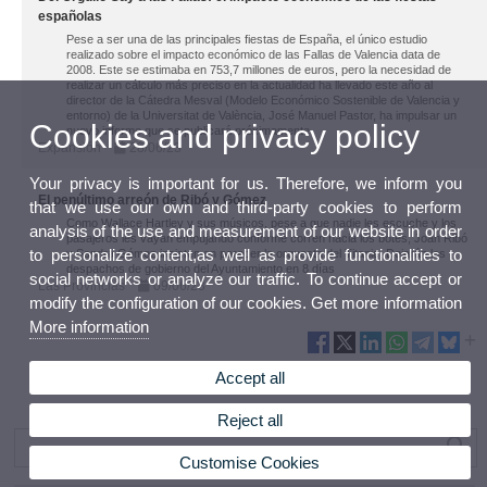
españolas
Pese a ser una de las principales fiestas de España, el único estudio
realizado sobre el impacto económico de las Fallas de Valencia data de
2008. Este se estimaba en 753,7 millones de euros, pero la necesidad de
realizar un cálculo más preciso en la actualidad ha llevado este año al
director de la Cátedra Mesval (Modelo Económico Sostenible de Valencia y
entorno) de la Universitat de València, José Manuel Pastor, ha impulsar un
Cookies and privacy policy
nuevo informe que se publicará próximamente.
Expansión
28/06/23
Your privacy is important for us. Therefore, we inform you
El penúltimo arreón de Ribó y Gómez
that we use our own and third-party cookies to perform
Como Wallace Hartley y sus músicos, pese a que nadie les escuche y los
analysis of the use and measurement of our website in order
pasajeros les vayan empujando conforme corren hacia los botes, Joan Ribó
to personalize content,as well as provide functionalities to
y Sandra Gómez insisten en parecer la orquesta del Titanic. Dejarán los
despachos de gobierno del Ayuntamiento en 8 días
social networks or analyze our traffic. To continue accept or
Las Provincias
09/06/23
modify the configuration of our cookies. Get more information
More information
Accept all
Reject all
Customise Cookies