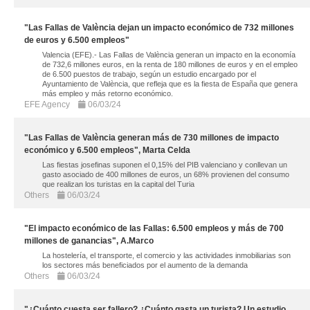
"Las Fallas de València dejan un impacto económico de 732 millones
de euros y 6.500 empleos"
Valencia (EFE).- Las Fallas de València generan un impacto en la economía
de 732,6 millones euros, en la renta de 180 millones de euros y en el empleo
de 6.500 puestos de trabajo, según un estudio encargado por el
Ayuntamiento de València, que refleja que es la fiesta de España que genera
más empleo y más retorno económico.
EFE Agency
06/03/24
"Las Fallas de València generan más de 730 millones de impacto
económico y 6.500 empleos", Marta Celda
Las fiestas josefinas suponen el 0,15% del PIB valenciano y conllevan un
gasto asociado de 400 millones de euros, un 68% provienen del consumo
que realizan los turistas en la capital del Turia
Others
06/03/24
"El impacto económico de las Fallas: 6.500 empleos y más de 700
millones de ganancias", A.Marco
La hostelería, el transporte, el comercio y las actividades inmobiliarias son
los sectores más beneficiados por el aumento de la demanda
Others
06/03/24
"¿Cuánto cuesta ser fallero? ¿Cuánto gasta un turista? Un estudio