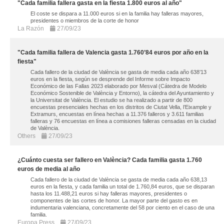
"Cada familia fallera gasta en la fiesta 1.800 euros al año"
El coste se dispara a 11.000 euros si en la familia hay falleras mayores,
presidentes o miembros de la corte de honor
La Razón
27/09/23
"Cada familia fallera de Valencia gasta 1.760’84 euros por año en la
fiesta"
Cada fallero de la ciudad de València se gasta de media cada año 638’13
euros en la fiesta, según se desprende del Informe sobre Impacto
Económico de las Fallas 2023 elaborado por Mesval (Cátedra de Modelo
Económico Sostenible de València y Entorno), la cátedra del Ayuntamiento y
la Universitat de València. El estudio se ha realizado a partir de 800
encuestas presenciales hechas en los distritos de Ciutat Vella, l’Eixample y
Extramurs, encuestas en línea hechas a 11.376 falleros y 3.611 familias
falleras y 76 encuestas en línea a comisiones falleras censadas en la ciudad
de València.
Others
27/09/23
¿Cuánto cuesta ser fallero en València? Cada familia gasta 1.760
euros de media al año
Cada fallero de la ciudad de València se gasta de media cada año 638,13
euros en la fiesta, y cada familia un total de 1.760,84 euros, que se disparan
hasta los 11.488,21 euros si hay falleras mayores, presidentes o
componentes de las cortes de honor. La mayor parte del gasto es en
indumentaria valenciana, concretamente del 58 por ciento en el caso de una
familia.
Europa Press
27/09/23