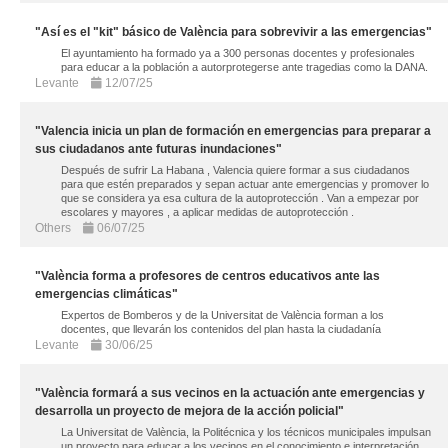
"Así es el "kit" básico de València para sobrevivir a las emergencias"
El ayuntamiento ha formado ya a 300 personas docentes y profesionales
para educar a la población a autorprotegerse ante tragedias como la DANA.
Levante
12/07/25
"Valencia inicia un plan de formación en emergencias para preparar a
sus ciudadanos ante futuras inundaciones"
Después de sufrir La Habana , Valencia quiere formar a sus ciudadanos
para que estén preparados y sepan actuar ante emergencias y promover lo
que se considera ya esa cultura de la autoprotección . Van a empezar por
escolares y mayores , a aplicar medidas de autoprotección .
Others
06/07/25
"València forma a profesores de centros educativos ante las
emergencias climáticas"
Expertos de Bomberos y de la Universitat de València forman a los
docentes, que llevarán los contenidos del plan hasta la ciudadanía
Levante
30/06/25
"València formará a sus vecinos en la actuación ante emergencias y
desarrolla un proyecto de mejora de la acción policial"
La Universitat de València, la Politécnica y los técnicos municipales impulsan
un proyecto para educar a los vecinos en el conocimiento e interpretación