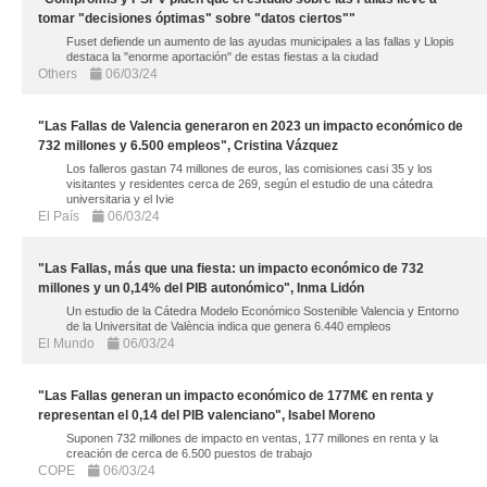
tomar "decisiones óptimas" sobre "datos ciertos""
Fuset defiende un aumento de las ayudas municipales a las fallas y Llopis
destaca la "enorme aportación" de estas fiestas a la ciudad
Others
06/03/24
"Las Fallas de Valencia generaron en 2023 un impacto económico de
732 millones y 6.500 empleos", Cristina Vázquez
Los falleros gastan 74 millones de euros, las comisiones casi 35 y los
visitantes y residentes cerca de 269, según el estudio de una cátedra
universitaria y el Ivie
El País
06/03/24
"Las Fallas, más que una fiesta: un impacto económico de 732
millones y un 0,14% del PIB autonómico", Inma Lidón
Un estudio de la Cátedra Modelo Económico Sostenible Valencia y Entorno
de la Universitat de València indica que genera 6.440 empleos
El Mundo
06/03/24
"Las Fallas generan un impacto económico de 177M€ en renta y
representan el 0,14 del PIB valenciano", Isabel Moreno
Suponen 732 millones de impacto en ventas, 177 millones en renta y la
creación de cerca de 6.500 puestos de trabajo
COPE
06/03/24