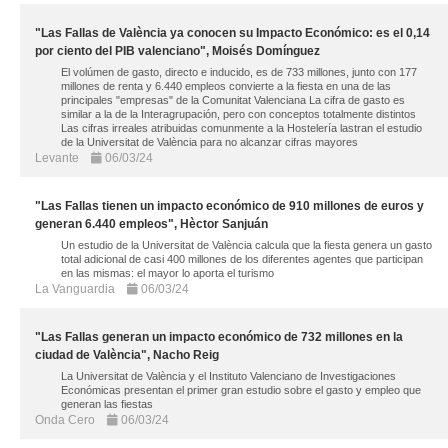
"Las Fallas de València ya conocen su Impacto Económico: es el 0,14
por ciento del PIB valenciano", Moisés Domínguez
El volúmen de gasto, directo e inducido, es de 733 millones, junto con 177
millones de renta y 6.440 empleos convierte a la fiesta en una de las
principales "empresas" de la Comunitat Valenciana La cifra de gasto es
similar a la de la Interagrupación, pero con conceptos totalmente distintos
Las cifras irreales atribuidas comunmente a la Hostelería lastran el estudio
de la Universitat de València para no alcanzar cifras mayores
Levante
06/03/24
"Las Fallas tienen un impacto económico de 910 millones de euros y
generan 6.440 empleos", Hèctor Sanjuán
Un estudio de la Universitat de València calcula que la fiesta genera un gasto
total adicional de casi 400 millones de los diferentes agentes que participan
en las mismas: el mayor lo aporta el turismo
La Vanguardia
06/03/24
"Las Fallas generan un impacto económico de 732 millones en la
ciudad de València", Nacho Reig
La Universitat de València y el Instituto Valenciano de Investigaciones
Económicas presentan el primer gran estudio sobre el gasto y empleo que
generan las fiestas
Onda Cero
06/03/24