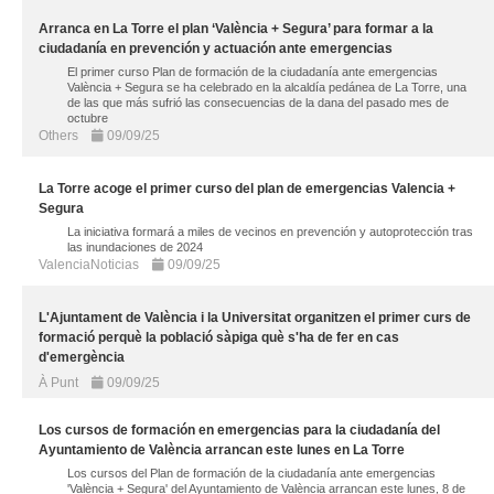
Arranca en La Torre el plan ‘València + Segura’ para formar a la
ciudadanía en prevención y actuación ante emergencias
El primer curso Plan de formación de la ciudadanía ante emergencias
València + Segura se ha celebrado en la alcaldía pedánea de La Torre, una
de las que más sufrió las consecuencias de la dana del pasado mes de
octubre
Others
09/09/25
La Torre acoge el primer curso del plan de emergencias Valencia +
Segura
La iniciativa formará a miles de vecinos en prevención y autoprotección tras
las inundaciones de 2024
ValenciaNoticias
09/09/25
L'Ajuntament de València i la Universitat organitzen el primer curs de
formació perquè la població sàpiga què s'ha de fer en cas
d'emergència
À Punt
09/09/25
Los cursos de formación en emergencias para la ciudadanía del
Ayuntamiento de València arrancan este lunes en La Torre
Los cursos del Plan de formación de la ciudadanía ante emergencias
'València + Segura' del Ayuntamiento de València arrancan este lunes, 8 de