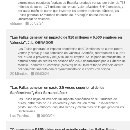
expresiones populares festivas de España, produce ventas por valor de 733
millones de euros, 177 millones de rentas (valor añadido), 6.440 empleos, y
por cada millón de euros que invierten las administraciones públicas, las
Fallas generan 12 millones de euros de PIB según un estudio de la
Universitat de València
eldiario
06/03/24
"Las Fallas generan un impacto de 910 millones y 6.500 empleos en
Valencia", J. L. OBRADOR
Las Fallas generan un impacto económico de 910 millones de euros (entre
ventas y renta) y 6.500 empleos en Valencia. Además, representan el 0,29%
del PIB de la provincia y el 0,53% de su empleo. Así lo pone de manifiesto un
estudio sobre las fiestas del pasado año 2023 desarrollado por la Cátedra de
Modelo Económico Sostenible (Mesval) de la Universitat de València dentro
del convenio suscrito con el ayuntamiento de la capital valenciana.
20 Minutos
06/03/24
"Las Fallas generan un gasto 2,5 veces superior al de los
Sanfermines", Álex Serrano López
Las Fallas dejan en Valencia un impacto económico de 910 millones de
euros, entre más de 700 en ventas y casi 200 en renta. En lo tocante al
gasto, son 355 millones, casi dos veces y media más de lo que generan los
Sanfermines.
Las Provincias
06/03/24
"Compromís y PSPV piden que el estudio sobre las Fallas lleve a