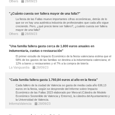
Others
28/09/23
"¿Cuánto cuesta ser fallera mayor de una falla?"
La fiesta de las Fallas mueve importantes cifras económicas, detrás de lo
que se ve hay una auténtica industria de profesionales que cada año sigue
creciendo. Pero, ¿qué precio tiene ser fallero?, ¿cuánto cuesta ser fallera
mayor de una falla?
Others
28/09/23
"Una familia fallera gasta cerca de 1.800 euros anuales en
indumentaria, cuotas o restauración"
El primer estudio de Impacto Económico de la fiesta valenciana estima que el
58% de los gastos de las familias se destina a la indumentaria valenciana; el
12% a bares y restaurantes y el 7% a la compra de lotería
La Vanguardia
28/09/23
"Cada familia fallera gasta 1.760,84 euros al año en la fiesta"
Cada fallero de la ciudad de Valencia se gasta de media cada año 638,13
euros en la fiesta, según se desprende del Informe sobre Impacto
Económico de las Fallas 2023 elaborado por Mesval (Cátedra de Modelo
Económico Sostenible de Valencia y Entorno), la cátedra del Ayuntamiento y
la Universidad de Valencia.
InformaValencia
28/09/23