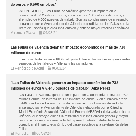
de euros y 6.500 empleos"
VALÈNCIA (EFE). Las Fallas de València generan un impacto en la
economía de 732 millones euros, en la renta de 180 millones de euros, y en
el empleo de 6.500 puestos de trabajo. Son las conclusiones de un estudio
encargado por el Ayuntamiento de València que refleja que las Fallas son la
fiesta de España que crea más empleo y obtiene mayor retorno económico.
Valencia Plaza
06/03/24
Las Fallas de Valencia dejan un impacto económico de más de 730
millones de euros
El estudio destaca que el 68 % del gasto lo hacen los visitantes y residentes,
seguidos de los falleros y falleras y las comisiones
El Periódico de Aquí
06/03/24
"Las Fallas de Valencia generan un impacto económico de 732
millones de euros y 6.440 puestos de trabajo", Alba Pérez
Las Fallas de Valencia generan un impacto en la economía de más de 732
millones euros, en la renta de 177 millones de euros, y en el empleo crean
6.440 puestos de trabajo. Estos datos son las conclusiones del estudio
encargado por el Ayuntamiento de Valencia y elaborado por la Cátedra
'Model Econòmic Sostenible València i Entorn' (MESDAL) de la Universitat de
València, que reflejan que es la festividad que más empleo genera y mayor
retorno económico obtiene de toda España. El objetivo del estudio es
cuantificar el impacto económico del gasto asociado a la celebración de las
Fallas.
El Periòdic
06/03/24