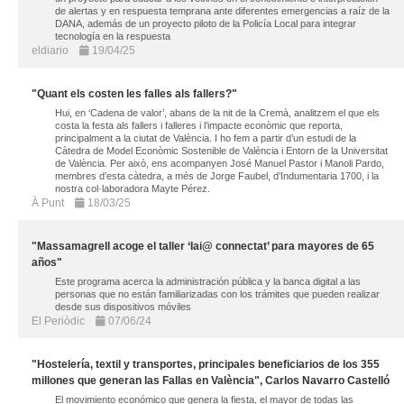
de alertas y en respuesta temprana ante diferentes emergencias a raíz de la
DANA, además de un proyecto piloto de la Policía Local para integrar
tecnología en la respuesta
eldiario
19/04/25
"Quant els costen les falles als fallers?"
Hui, en ‘Cadena de valor’, abans de la nit de la Cremà, analitzem el que els
costa la festa als fallers i falleres i l’impacte econòmic que reporta,
principalment a la ciutat de València. I ho fem a partir d’un estudi de la
Càtedra de Model Econòmic Sostenible de València i Entorn de la Universitat
de València. Per això, ens acompanyen José Manuel Pastor i Manoli Pardo,
membres d’esta càtedra, a més de Jorge Faubel, d’Indumentaria 1700, i la
nostra col·laboradora Mayte Pérez.
À Punt
18/03/25
"Massamagrell acoge el taller ‘Iai@ connectat’ para mayores de 65
años"
Este programa acerca la administración pública y la banca digital a las
personas que no están familiarizadas con los trámites que pueden realizar
desde sus dispositivos móviles
El Periòdic
07/06/24
"Hostelería, textil y transportes, principales beneficiarios de los 355
millones que generan las Fallas en València", Carlos Navarro Castelló
El movimiento económico que genera la fiesta, el mayor de todas las