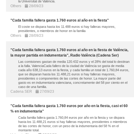
la Universitat de València.
Others
28/09/23
"Cada familia fallera gasta 1.760 euros al año en la fiesta"
El coste se dispara hasta los 11.488 euros si hay falleras mayores,
presidentes, o miembros de honor en la familia
Others
28/09/23
"Cada familia fallera gasta 1.760 euros al año en la fiesta de València,
la mayor partida en indumentaria", Radio València (Cadena Ser)
Las comisiones gastan de media 120.432 euros y el 28% del total lo destinan
a la falla. ValenciaCada fallero de la ciudad de València se gasta de media
cada año 638,13 euros en la fiesta, y cada familia un total de 1.760,84 euros,
que se disparan hasta los 11.488,21 euros si hay falleras mayores,
presidentes o componentes de las cortes de honor. La mayor parte del
gasto es en indumentaria valenciana, concretamente del 58 por ciento en el
caso de una familia.
Cadena SER
27/09/23
"Cada familia fallera gasta 1.760 euros por año en la fiesta, casi el 60
% en indumentaria"
Cada familia fallera gasta 1.760,84 euros por año en la fiesta y se dispara
hasta los 11.488,21 euros si hay falleras mayores, presidentes o miembros
de las cortes de honor, con un peso de la indumentaria del 58 % en el
montante total.