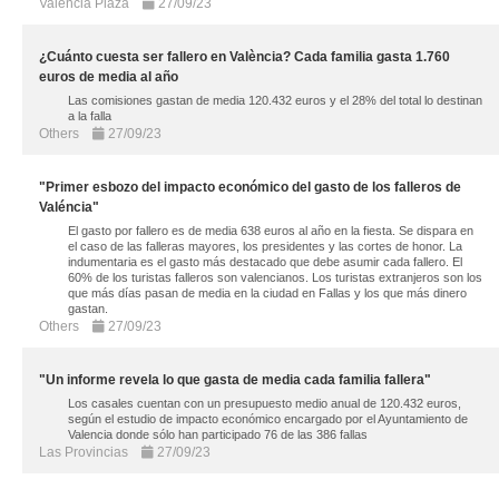
Valencia Plaza
27/09/23
¿Cuánto cuesta ser fallero en València? Cada familia gasta 1.760
euros de media al año
Las comisiones gastan de media 120.432 euros y el 28% del total lo destinan
a la falla
Others
27/09/23
"Primer esbozo del impacto económico del gasto de los falleros de
Valéncia"
El gasto por fallero es de media 638 euros al año en la fiesta. Se dispara en
el caso de las falleras mayores, los presidentes y las cortes de honor. La
indumentaria es el gasto más destacado que debe asumir cada fallero. El
60% de los turistas falleros son valencianos. Los turistas extranjeros son los
que más días pasan de media en la ciudad en Fallas y los que más dinero
gastan.
Others
27/09/23
"Un informe revela lo que gasta de media cada familia fallera"
Los casales cuentan con un presupuesto medio anual de 120.432 euros,
según el estudio de impacto económico encargado por el Ayuntamiento de
Valencia donde sólo han participado 76 de las 386 fallas
Las Provincias
27/09/23