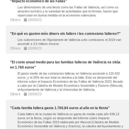
"Impacto económico de las Fallas"
Las dimensiones de una fiesta como las Fallas de Valencia, así como su
atractivo turístico y la variedad de actividades que la forman, hacen que
repercutan en buena medida en la economía valenciana.
Others
28/09/23
"En què es gasten més diners els fallers i les comissions falleres?"
Les subvencions de l’Ajuntament de València a les comissions el 2019 van
ascendir a 3,5 milions d’euros
Others
28/09/23
"El coste anual medio para las familias falleras de València se sitúa
en 1.760 euros"
El gasto medio de las comisiones falleras en València asciende a 120.432
euros, y el 28% de ese total se destina a la falla. Esto se desprende del
informe sobre el Impacto Económico de las Fallas de València 2023, llevado
a cabo por la Cátedra de Modelo Económico Sostenible y Entorno (Mesval),
el Ayuntamiento de València y la Universitat de València.
Others
28/09/23
"Cada familia fallera gasta 1.760,84 euros al año en la fiesta"
Cada fallero de la ciudad de València se gasta de media cada año 638,13
euros en la fiesta, según se desprende del Informe sobre Impacto
Económico de las Fallas 2023 elaborado por Mesval (Cátedra de Modelo
Económico Sostenible de València y Entorno), la cátedra del Ayuntamiento y