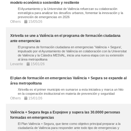
modelo económico sostenible y resiliente
El Ayuntamiento y la Universitat de València refuerzan su colaboración
estratégica para analizar los desafíos urbanos, fomentar la innovación y la
prevención de emergencias en 2026
Others
15/05/26
Xirivella se une a València en el programa de formación ciudadana
ante emergencias
El programa de formación ciudadana en emergencias 'València + Segura',
impulsado por el Ayuntamiento de València en colaboración con la Universitat
de València y la Cátedra MESVAL, inicia una nueva etapa con su extensión
al área metropolitana
Levante
15/01/26
El plan de formación en emergencias València + Segura se expande al
área metropolitana
Xirivella es el primer municipio en sumarse a esta iniciativa y marca un hito
en la cooperación institucional en materia de prevención y seguridad
Others
15/01/26
València + Segura llega a Expojove y supera las 30.0000 personas
formadas en emergencias
El Plan València + Segura, que tiene como objetivo principal preparar a la
ciudadanía de València para responder ante todo tipo de emergencias y