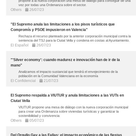
propone a la nueva corporación una mesa de diálogo para conseguir de una
vez por todas una Ordenanza sobre el sector.
Others
26/07/23
"El Supremo anula las limitaciones a los pisos turísticos que
Compromís y PSOE impusieron en Valencia"
Rechaza el recurso planteado por la anterior corporación municipal contra la
sentencia del TSJ para la Ciutat Vella y condena en costas al Ayuntamiento.
El Español
26/07/23
"'Silver economy': cuando madurez e innovación han de ir de la
mano"
Analizamos el impacto sustancial que tendrá el envejecimiento de la
población en la Comunidad Valenciana en la economía
El Confidencial
21/07/23
El Supremo respalda a VIUTUR y anula limitaciones a las VUTs en
Ciutat Vella
VIUTUR propone una mesa de diálogo con la nueva corporación municipal
para crear una Ordenanza sobre viviendas turísticas y garantizar la
sostenibilidad y convivencia
Others
05/07/23
Del Orgullo Gay a las Fallas: el impacto económico de las fiestas