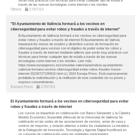
serán muy prácticos con técnicas para frenar cualquier tipo de estafa a
través de las nuevas tecnologías como internet o los móviles.
Others
27/07/23
"El Ayuntamiento de València formará a los vecinos en
ciberseguridad para evitar robos y fraudes a través de internet"
El Ayuntamiento de València formará a los vecinos en ciberseguridad para
evitar robos y fraudes a través de internet El Ayuntamiento de Valncia
impulsará los meses de octubre y diciembre cursos de formación en
ciberseguridad para vecinos con el objetivo de poder evitar los robos y
fraudes a través de internet mediante talleres que serán muy prácticos con
técnicas para frenar cualquier tipo de estafa a través de las nuevas
tecnologías como internet o los móviles. Leer más:
https://www.europapress.es/comunitat-valenciana/noticia-ayuntamiento-
valencia-formara-vecinos-ciberseguridad-evitar-robos-fraudes-traves-
internet-20230727190915.html (c) 2024 Europa Press. Está expresamente
prohibida la redistribución y la redifusión de este contenido sin su previo y
expreso consentimiento.
Europa Press
27/07/23
El Ayuntamiento formará a los vecinos en ciberseguridad para evitar
robos y fraudes a través de internet
Los cursos se impartirán en colaboración con Banco Santander y la Cátedra
Modelo Económico Sostenible (Mesval) de la Universitat de València Se
celebrarán en las sedes de las asociaciones de vecinos, amas de casa y
centros de mayores, y estarán abiertos a todos los ciudadanos La iniciativa
de la Delegación de Innovación, Tecnología y Agenda Digital fructificará en
un convenio de colaboración entre las entidades participantes