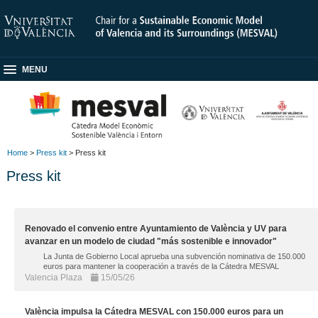
MENU
Home
>
Press kit
> Press kit
Press kit
Renovado el convenio entre Ayuntamiento de València y UV para
avanzar en un modelo de ciudad "más sostenible e innovador"
La Junta de Gobierno Local aprueba una subvención nominativa de 150.000
euros para mantener la cooperación a través de la Cátedra MESVAL
Valencia Plaza
15/05/26
València impulsa la Cátedra MESVAL con 150.000 euros para un