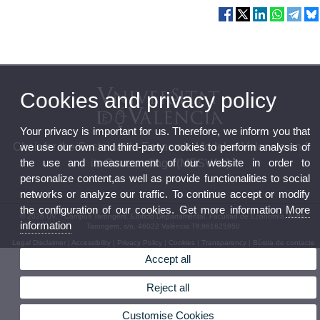
Cookies and privacy policy
Your privacy is important for us. Therefore, we inform you that
Chair for the Sustainable Economic Model of Valencia and
we use our own and third-party cookies to perform analysis of
the use and measurement of our website in order to
its Surroundings (MESVAL)
personalize content,as well as provide functionalities to social
networks or analyze our traffic. To continue accept or modify
the configuration of our cookies. Get more information
More
© 2026 UV. - Campus Tarongers. Edificio Departamental. Facultad de Economía. Avda.
information
Tarongers, s/n, 46022 València Tlf.961625950
Legal Disclaimer
|
Accessibility
|
Privacy Policy
|
Cookies
|
Transparency
|
Bústia de contacte
Accept all
Reject all
Customise Cookies