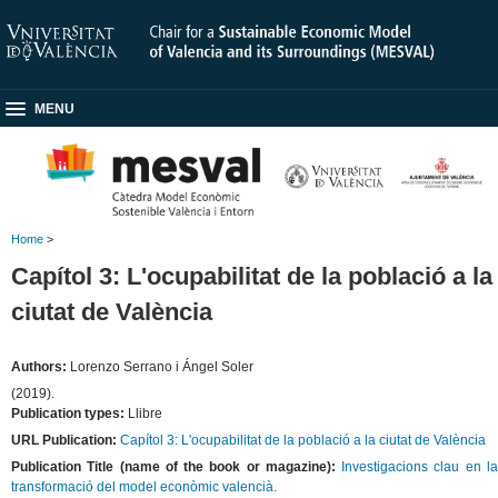
MENU
Home
>
Capítol 3: L'ocupabilitat de la població a la
ciutat de València
Authors:
Lorenzo Serrano i Ángel Soler
(2019).
Publication types:
Llibre
URL Publication:
Capítol 3: L'ocupabilitat de la població a la ciutat de València
Publication Title (name of the book or magazine):
Investigacions clau en l
transformació del model econòmic valencià.