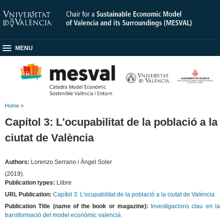
MENU
Home
>
Capítol 3: L'ocupabilitat de la població a la
ciutat de València
Authors:
Lorenzo Serrano i Ángel Soler
(2019).
Publication types:
Llibre
URL Publication:
Capítol 3: L'ocupabilitat de la població a la ciutat de València
Publication Title (name of the book or magazine):
Investigacions clau en l
transformació del model econòmic valencià.