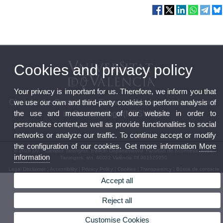
Cookies and privacy policy
Your privacy is important for us. Therefore, we inform you that
Chair for the Sustainable Economic Model of Valencia and
we use our own and third-party cookies to perform analysis of
the use and measurement of our website in order to
its Surroundings (MESVAL)
personalize content,as well as provide functionalities to social
networks or analyze our traffic. To continue accept or modify
the configuration of our cookies. Get more information
More
© 2026 UV. - Campus Tarongers. Edificio Departamental. Facultad de Economía. Avda.
information
Tarongers, s/n, 46022 València Tlf.961625950
Legal Disclaimer
|
Accessibility
|
Privacy Policy
|
Cookies
|
Transparency
|
Bústia de contacte
Accept all
Reject all
Customise Cookies