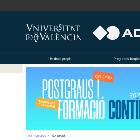
UV títols propis
Preguntes freqüe
Inici
>
Listado
> Titol propi