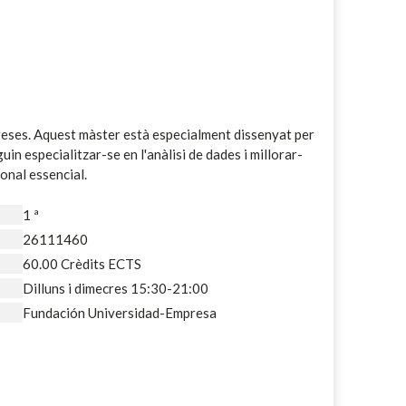
reses.
Aquest màster està especialment dissenyat per
in especialitzar-se en l'anàlisi de dades i millorar-
ional essencial.
1 ª
26111460
60.00 Crèdits ECTS
Dilluns i dimecres 15:30-21:00
Fundación Universidad-Empresa