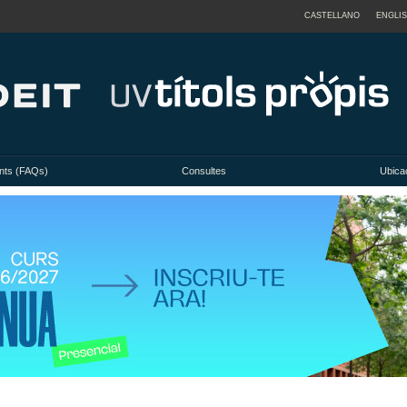
CASTELLANO
ENGLI
nts (FAQs)
Consultes
Ubicac