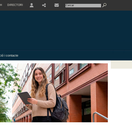
SH
DIRECTORI
USER
SHARE
ió i contacte