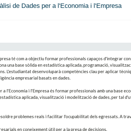
isi de Dades per a l'Economia i l'Empresa
Empresa té com a objectiu formar professionals capaços d'integrar 
na una base sòlida en estadística aplicada, programació, visualitza
ions. L'estudiantat desenvoluparà competències clau per aplicar tècni
l·ligència empresarial basats en dades.
per a l'Economia i l'Empresa és formar professionals amb una base e
dística aplicada, visualització i modelització de dades, per tal d'ut
oldre problemes reals i facilitar l'ocupabilitat dels egressats. A trav
esarials en coneixement útil per a la presa de decisions.