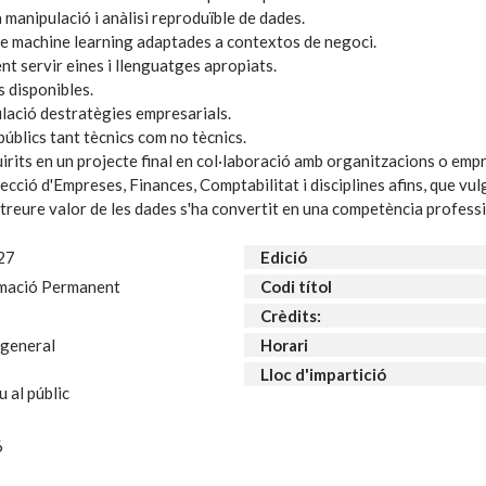
manipulació i anàlisi reproduïble de dades.
 de machine learning adaptades a contextos de negoci.
ent servir eines i llenguatges apropiats.
s disponibles.
ulació destratègies empresarials.
públics tant tècnics com no tècnics.
rits en un projecte final en col·laboració amb organitzacions o emp
ció d'Empreses, Finances, Comptabilitat i disciplines afins, que vulgu
'extreure valor de les dades s'ha convertit en una competència profess
27
Edició
mació Permanent
Codi títol
Crèdits:
u general
Horari
Lloc d'impartició
u al públic
6