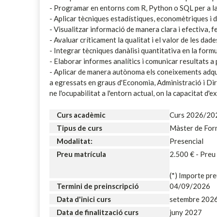
- Programar en entorns com R, Python o SQL per a la 
- Aplicar tècniques estadístiques, economètriques i
- Visualitzar informació de manera clara i efectiva, f
- Avaluar críticament la qualitat i el valor de les dade
- Integrar tècniques danàlisi quantitativa en la form
- Elaborar informes analítics i comunicar resultats a 
- Aplicar de manera autònoma els coneixements adqui
a egressats en graus d'Economia, Administració i Direc
ne l'ocupabilitat a l'entorn actual, on la capacitat d
Curs acadèmic
Curs 2026/20
Tipus de curs
Màster de For
Modalitat:
Presencial
Preu matrícula
2.500 € - Pre
(*) Importe pre
Termini de preinscripció
04/09/2026
Data d'inici curs
setembre 202
Data de finalització curs
juny 2027