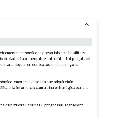
coneixements economicoempresarials amb habilitats
ció de dades i aprenentatge automàtic, tot plegat amb
ques analítiques en contextos reals de negoci,
conòmico-empresarial sòlida que adquireixin
ilitzar la informació com a eina estratègica per a la
és d'un itinerari formatiu progressiu, l'estudiant