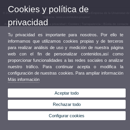
Cookies y política de
© 2026 UV. - Universitat de València. ADEIT, Fundació Universitat-Empresa de la Universitat de
València. www.uv.es/titulos-propios/
privacidad
Aviso legal
|
Accesibilidad
|
Política privacidad
|
Cookies
|
Transparencia
|
Bústia de contacte
Tu privacidad es importante para nosotros. Por ello te
informamos que utilizamos cookies propias y de terceros
para realizar análisis de uso y medición de nuestra página
web con el fin de personalizar contenidos,así como
proporcionar funcionalidades a las redes sociales o analizar
nuestro tráfico. Para continuar acepta o modifica la
configuración de nuestras cookies. Para ampliar información
Más información
Aceptar todo
Rechazar todo
Configurar cookies