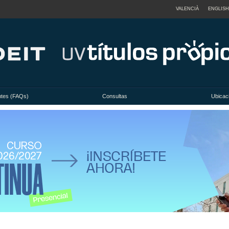
VALENCIÀ
ENGLISH
ntes (FAQs)
Consultas
Ubicac