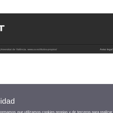
niversitat de València. www.uv.es/titulos-propios/
Aviso legal
cidad
nformamos que utilizamos cookies propias y de terceros para realizar