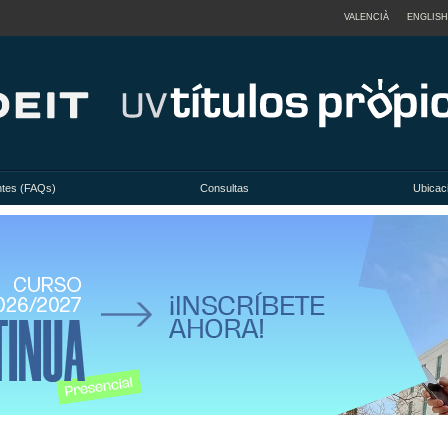
VALENCIÀ
ENGLISH
ntes (FAQs)
Consultas
Ubicac