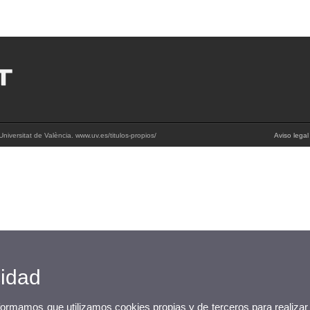
niversitat de València. www.uv.es/titulos-propios/
Aviso legal
cidad
nformamos que utilizamos cookies propias y de terceros para realizar