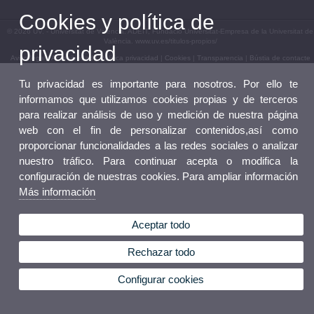
Cookies y política de
© 2026 UV. - Universitat de València. ADEIT, Fundació Universitat-Empresa de la Universitat de
València. www.uv.es/titulos-propios/
privacidad
Aviso legal
|
Accesibilidad
|
Política privacidad
|
Cookies
|
Transparencia
|
Bústia de contacte
Tu privacidad es importante para nosotros. Por ello te
informamos que utilizamos cookies propias y de terceros
para realizar análisis de uso y medición de nuestra página
web con el fin de personalizar contenidos,así como
proporcionar funcionalidades a las redes sociales o analizar
nuestro tráfico. Para continuar acepta o modifica la
configuración de nuestras cookies. Para ampliar información
Más información
Aceptar todo
Rechazar todo
Configurar cookies