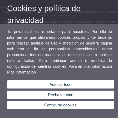
Cookies y política de
© 2026 UV. - Universitat de València. ADEIT, Fundació Universitat-Empresa de la Universitat de
València. www.uv.es/titulos-propios/
privacidad
Aviso legal
|
Accesibilidad
|
Política privacidad
|
Cookies
|
Transparencia
|
Bústia de contacte
Tu privacidad es importante para nosotros. Por ello te
informamos que utilizamos cookies propias y de terceros
para realizar análisis de uso y medición de nuestra página
web con el fin de personalizar contenidos,así como
proporcionar funcionalidades a las redes sociales o analizar
nuestro tráfico. Para continuar acepta o modifica la
configuración de nuestras cookies. Para ampliar información
Más información
Aceptar todo
Rechazar todo
Configurar cookies