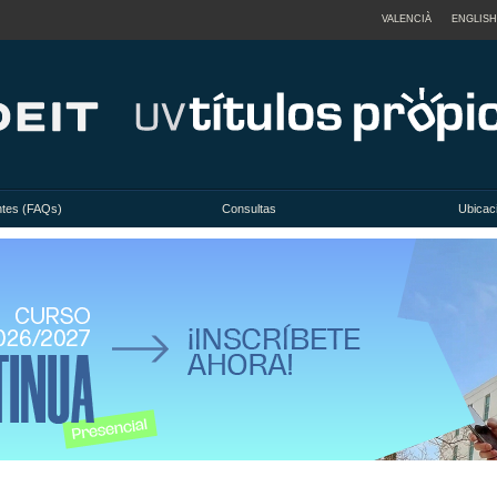
VALENCIÀ
ENGLISH
ntes (FAQs)
Consultas
Ubicac