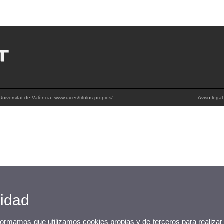
niversitat de València. www.uv.es/titulos-propios/
Aviso legal
cidad
nformamos que utilizamos cookies propias y de terceros para realizar