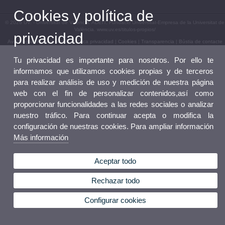
Cookies y política de
© 2026 UV. - Universitat de València. ADEIT, Fundació Universitat-Empresa de la Universitat de
València. www.uv.es/titulos-propios/
privacidad
Aviso legal
|
Accesibilidad
|
Política privacidad
|
Cookies
|
Transparencia
|
Bústia de contacte
Tu privacidad es importante para nosotros. Por ello te
informamos que utilizamos cookies propias y de terceros
para realizar análisis de uso y medición de nuestra página
web con el fin de personalizar contenidos,así como
proporcionar funcionalidades a las redes sociales o analizar
nuestro tráfico. Para continuar acepta o modifica la
configuración de nuestras cookies. Para ampliar información
Más información
Aceptar todo
Rechazar todo
Configurar cookies