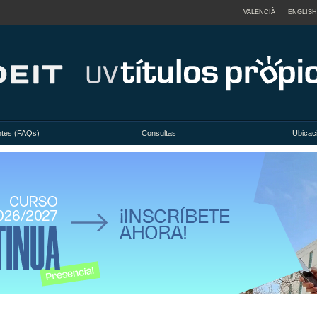
VALENCIÀ
ENGLISH
ntes (FAQs)
Consultas
Ubicac