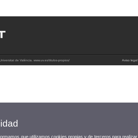
niversitat de València. www.uv.es/titulos-propios/
Aviso legal
cidad
nformamos que utilizamos cookies propias y de terceros para realizar