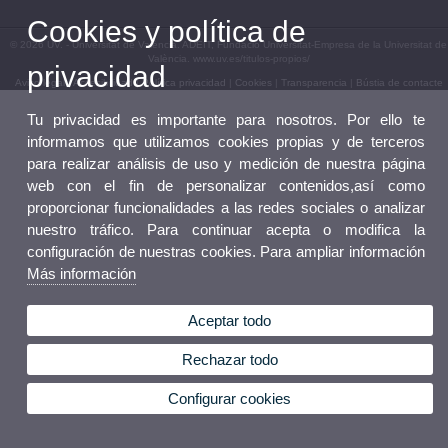
Cookies y política de
© 2026 UV. - Universitat de València. ADEIT, Fundació Universitat-Empresa de la Universitat de
València. www.uv.es/titulos-propios/
privacidad
Aviso legal
|
Accesibilidad
|
Política privacidad
|
Cookies
|
Transparencia
|
Bústia de contacte
Tu privacidad es importante para nosotros. Por ello te
informamos que utilizamos cookies propias y de terceros
para realizar análisis de uso y medición de nuestra página
web con el fin de personalizar contenidos,así como
proporcionar funcionalidades a las redes sociales o analizar
nuestro tráfico. Para continuar acepta o modifica la
configuración de nuestras cookies. Para ampliar información
Más información
Aceptar todo
Rechazar todo
Configurar cookies