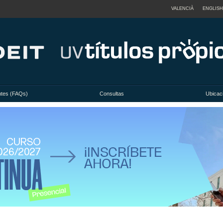
VALENCIÀ
ENGLISH
ntes (FAQs)
Consultas
Ubicac