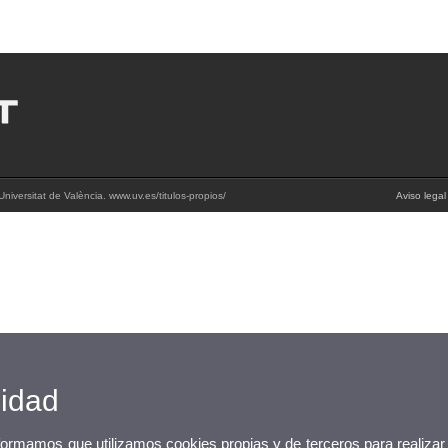
niversitat de València. www.uv.es/titulos-propios/
Aviso legal
cidad
nformamos que utilizamos cookies propias y de terceros para realizar