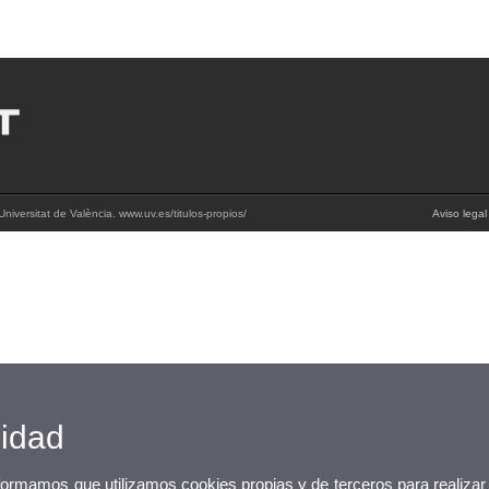
niversitat de València. www.uv.es/titulos-propios/
Aviso legal
cidad
nformamos que utilizamos cookies propias y de terceros para realizar