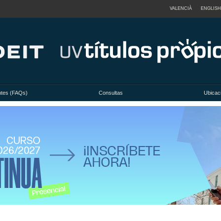
VALENCIÀ
ENGLISH
ntes (FAQs)
Consultas
Ubicac