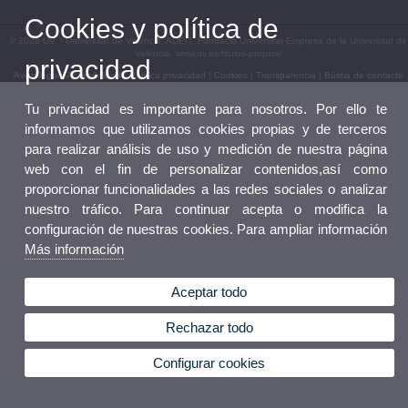
Cookies y política de
© 2026 UV. - Universitat de València. ADEIT, Fundació Universitat-Empresa de la Universitat de
València. www.uv.es/titulos-propios/
privacidad
Aviso legal
|
Accesibilidad
|
Política privacidad
|
Cookies
|
Transparencia
|
Bústia de contacte
Tu privacidad es importante para nosotros. Por ello te
informamos que utilizamos cookies propias y de terceros
para realizar análisis de uso y medición de nuestra página
web con el fin de personalizar contenidos,así como
proporcionar funcionalidades a las redes sociales o analizar
nuestro tráfico. Para continuar acepta o modifica la
configuración de nuestras cookies. Para ampliar información
Más información
Aceptar todo
Rechazar todo
Configurar cookies