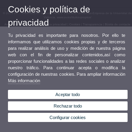
Cookies y política de
© 2026 UV. - Universitat de València. ADEIT, Fundació Universitat-Empresa de la Universitat de
València. www.uv.es/titulos-propios/
privacidad
Aviso legal
|
Accesibilidad
|
Política privacidad
|
Cookies
|
Transparencia
|
Bústia de contacte
Tu privacidad es importante para nosotros. Por ello te
informamos que utilizamos cookies propias y de terceros
para realizar análisis de uso y medición de nuestra página
web con el fin de personalizar contenidos,así como
proporcionar funcionalidades a las redes sociales o analizar
nuestro tráfico. Para continuar acepta o modifica la
configuración de nuestras cookies. Para ampliar información
Más información
Aceptar todo
Rechazar todo
Configurar cookies