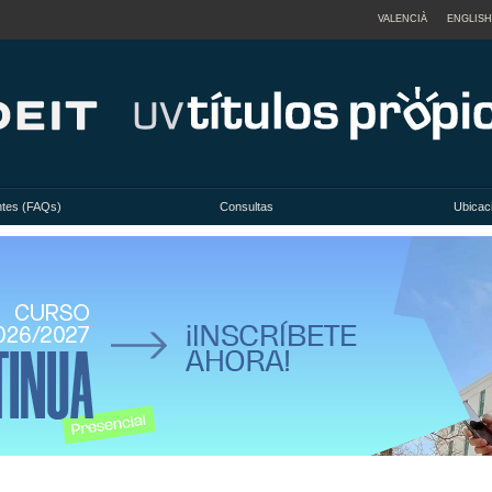
VALENCIÀ
ENGLISH
ntes (FAQs)
Consultas
Ubicac