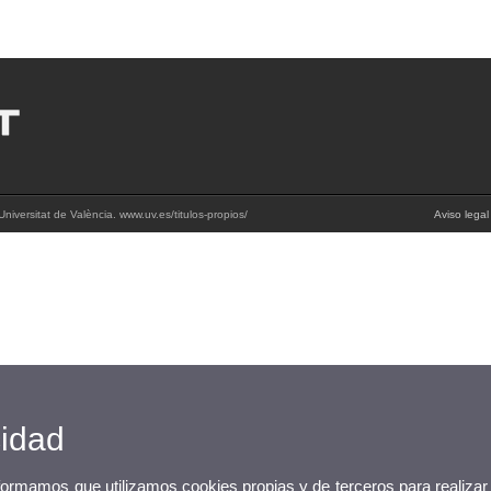
niversitat de València. www.uv.es/titulos-propios/
Aviso legal
cidad
nformamos que utilizamos cookies propias y de terceros para realizar