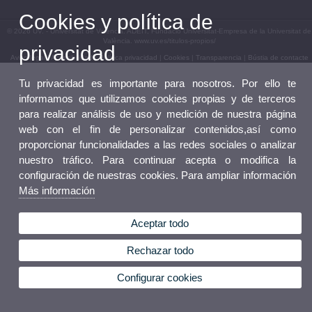
Cookies y política de
© 2026 UV. - Universitat de València. ADEIT, Fundació Universitat-Empresa de la Universitat de
València. www.uv.es/titulos-propios/
privacidad
Aviso legal
|
Accesibilidad
|
Política privacidad
|
Cookies
|
Transparencia
|
Bústia de contacte
Tu privacidad es importante para nosotros. Por ello te
informamos que utilizamos cookies propias y de terceros
para realizar análisis de uso y medición de nuestra página
web con el fin de personalizar contenidos,así como
proporcionar funcionalidades a las redes sociales o analizar
nuestro tráfico. Para continuar acepta o modifica la
configuración de nuestras cookies. Para ampliar información
Más información
Aceptar todo
Rechazar todo
Configurar cookies