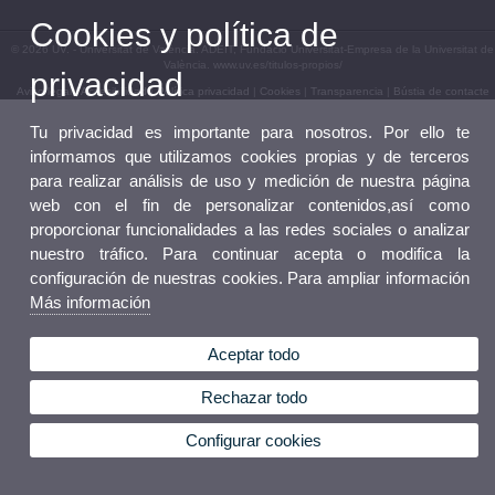
Cookies y política de
© 2026 UV. - Universitat de València. ADEIT, Fundació Universitat-Empresa de la Universitat de
València. www.uv.es/titulos-propios/
privacidad
Aviso legal
|
Accesibilidad
|
Política privacidad
|
Cookies
|
Transparencia
|
Bústia de contacte
Tu privacidad es importante para nosotros. Por ello te
informamos que utilizamos cookies propias y de terceros
para realizar análisis de uso y medición de nuestra página
web con el fin de personalizar contenidos,así como
proporcionar funcionalidades a las redes sociales o analizar
nuestro tráfico. Para continuar acepta o modifica la
configuración de nuestras cookies. Para ampliar información
Más información
Aceptar todo
Rechazar todo
Configurar cookies