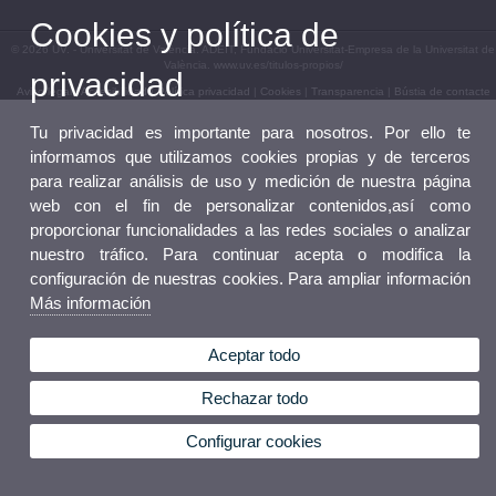
Cookies y política de
© 2026 UV. - Universitat de València. ADEIT, Fundació Universitat-Empresa de la Universitat de
València. www.uv.es/titulos-propios/
privacidad
Aviso legal
|
Accesibilidad
|
Política privacidad
|
Cookies
|
Transparencia
|
Bústia de contacte
Tu privacidad es importante para nosotros. Por ello te
informamos que utilizamos cookies propias y de terceros
para realizar análisis de uso y medición de nuestra página
web con el fin de personalizar contenidos,así como
proporcionar funcionalidades a las redes sociales o analizar
nuestro tráfico. Para continuar acepta o modifica la
configuración de nuestras cookies. Para ampliar información
Más información
Aceptar todo
Rechazar todo
Configurar cookies