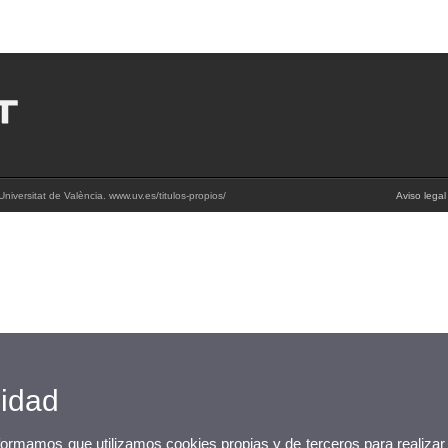
niversitat de València. www.uv.es/titulos-propios/
Aviso legal
cidad
nformamos que utilizamos cookies propias y de terceros para realizar