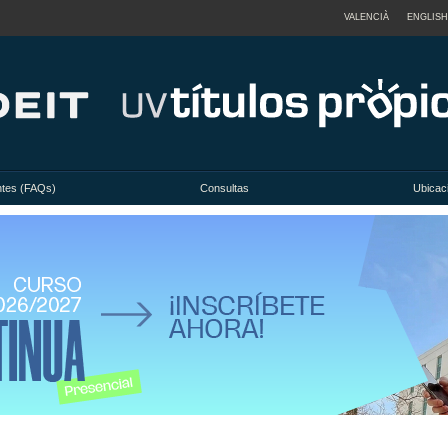
VALENCIÀ
ENGLISH
ntes (FAQs)
Consultas
Ubicac