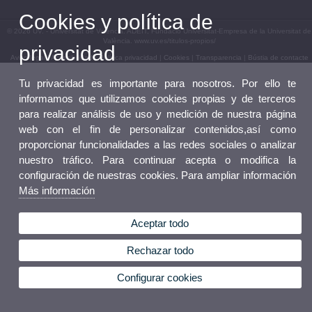
Cookies y política de
© 2026 UV. - Universitat de València. ADEIT, Fundació Universitat-Empresa de la Universitat de
València. www.uv.es/titulos-propios/
privacidad
Aviso legal
|
Accesibilidad
|
Política privacidad
|
Cookies
|
Transparencia
|
Bústia de contacte
Tu privacidad es importante para nosotros. Por ello te
informamos que utilizamos cookies propias y de terceros
para realizar análisis de uso y medición de nuestra página
web con el fin de personalizar contenidos,así como
proporcionar funcionalidades a las redes sociales o analizar
nuestro tráfico. Para continuar acepta o modifica la
configuración de nuestras cookies. Para ampliar información
Más información
Aceptar todo
Rechazar todo
Configurar cookies