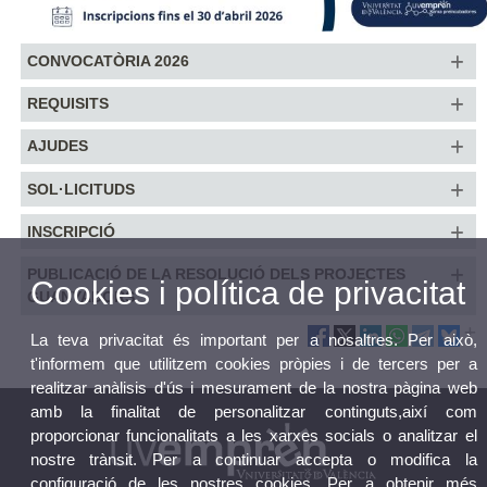
CONVOCATÒRIA 2026
REQUISITS
AJUDES
SOL·LICITUDS
INSCRIPCIÓ
PUBLICACIÓ DE LA RESOLUCIÓ DELS PROJECTES
Cookies i política de privacitat
GUANYADORS
La teva privacitat és important per a nosaltres. Per això,
t'informem que utilitzem cookies pròpies i de tercers per a
realitzar anàlisis d'ús i mesurament de la nostra pàgina web
amb la finalitat de personalitzar continguts,així com
proporcionar funcionalitats a les xarxes socials o analitzar el
nostre trànsit. Per a continuar accepta o modifica la
configuració de les nostres cookies. Per a obtenir més