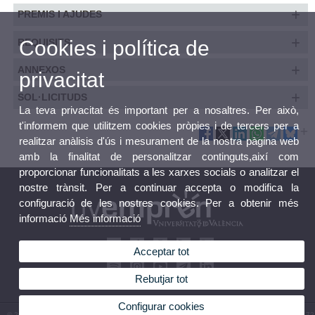
PREMIS I AJUDES
REQUISITS
Cookies i política de
ANNEXOS
privacitat
SOL·LICITUDS
La teva privacitat és important per a nosaltres. Per això,
t'informem que utilitzem cookies pròpies i de tercers per a
realitzar anàlisis d'ús i mesurament de la nostra pàgina web
amb la finalitat de personalitzar continguts,així com
proporcionar funcionalitats a les xarxes socials o analitzar el
nostre trànsit. Per a continuar accepta o modifica la
configuració de les nostres cookies. Per a obtenir més
informació
Més informació
Acceptar tot
Rebutjar tot
Configurar cookies
© 2026 UV. - Carrer Albalat dels Tarongers, nº 3 baix 46021 VALÈNCIA. Telèfon: 96 398 34 72