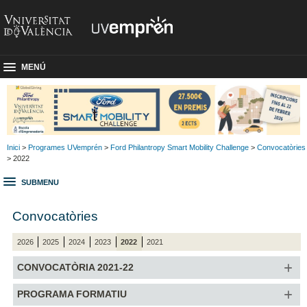
MENÚ
Inici
>
Programes UVemprén
>
Ford Philantropy Smart Mobility Challenge
>
Convocatòries
> 2022
SUBMENU
Convocatòries
2026
2025
2024
2023
2022
2021
CONVOCATÒRIA 2021-22
PROGRAMA FORMATIU