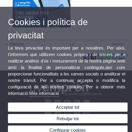
CURS LINKEDIN PER A
EMPRENDRE
Cookies i política de
09/03/22
privacitat
Següent
1
2
Anterior
La teva privacitat és important per a nosaltres. Per això,
t'informem que utilitzem cookies pròpies i de tercers per a
realitzar anàlisis d'ús i mesurament de la nostra pàgina web
amb la finalitat de personalitzar continguts,així com
proporcionar funcionalitats a les xarxes socials o analitzar el
nostre trànsit. Per a continuar accepta o modifica la
configuració de les nostres cookies. Per a obtenir més
informació
Més informació
Acceptar tot
Rebutjar tot
Configurar cookies