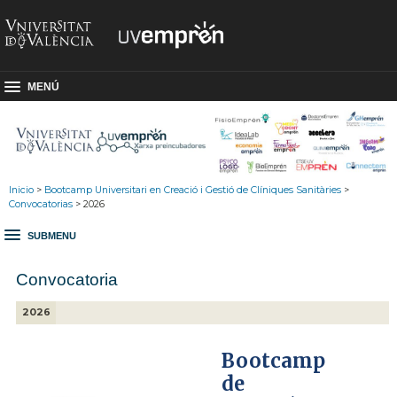
MENÚ
Inicio
>
Bootcamp Universitari en Creació i Gestió de Clíniques Sanitàries
>
Convocatorias
> 2026
SUBMENU
Convocatoria
2026
Bootcamp
de