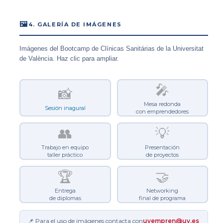
🖼
4. GALERÍA DE IMÁGENES
Imágenes del Bootcamp de Clínicas Sanitárias de la Universitat
de València. Haz clic para ampliar.
🎤
📸
Mesa redonda
Sesión inagural
con emprendedores
👥
💡
Trabajo en equipo
Presentación
taller práctico
de proyectos
🏆
🤝
Entrega
Networking
de diplomas
final de programa
📌 Para el uso de imágenes contacta con
uvempren@uv.es