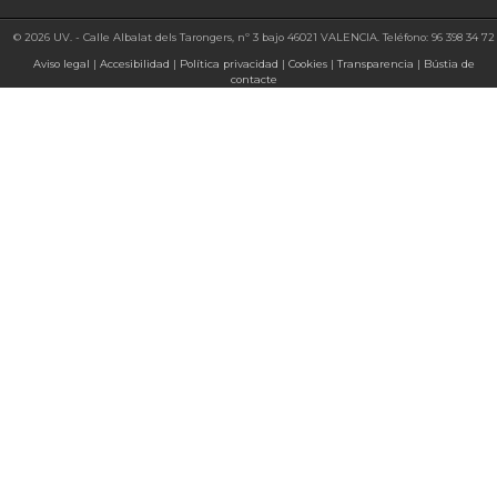
© 2026 UV. - Calle Albalat dels Tarongers, nº 3 bajo 46021 VALENCIA. Teléfono: 96 398 34 72
Aviso legal
|
Accesibilidad
|
Política privacidad
|
Cookies
|
Transparencia
|
Bústia de
contacte