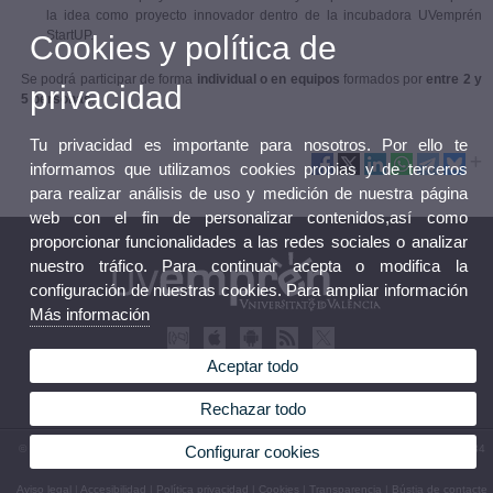
la idea como proyecto innovador dentro de la incubadora UVemprén
StartUP.
Cookies y política de
Se podrá participar de forma
individual o
en equipos
formados por
entre 2 y
privacidad
5 personas
.
Tu privacidad es importante para nosotros. Por ello te
informamos que utilizamos cookies propias y de terceros
para realizar análisis de uso y medición de nuestra página
web con el fin de personalizar contenidos,así como
proporcionar funcionalidades a las redes sociales o analizar
nuestro tráfico. Para continuar acepta o modifica la
configuración de nuestras cookies. Para ampliar información
Más información
Aceptar todo
Rechazar todo
© 2026 UV. - Calle Albalat dels Tarongers, nº 3 bajo 46021 VALENCIA. Teléfono: 96 398 34
Configurar cookies
72
Aviso legal
|
Accesibilidad
|
Política privacidad
|
Cookies
|
Transparencia
|
Bústia de contacte