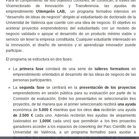
Para el cumplimiento de sus objetivos comunes, se convocan, a través del
Vicerrectorado de Innovación y Transferencia. las ayudas de
emprendimiento
UVemprén LAB,
un programa formativo intensivo en
“desarrollo de ideas de negocio” dirigido al estudiantado de doctorado de la
Universitat de València que cuente con una idea de negocio. El objetivo es
acelerar proyectos emprendedores del estudiantado con un modelo de
negocio validado o apoyar el desarrollo de un producto mínimo viable o
servicio sin tener la empresa constituida. Cualquier estudiante interesado en
la innovación, el diseño de servicios y el aprendizaje innovador puede
participar.
.
El programa se estructura en dos fases:
La
primera fase
constará de una serie de
talleres formativos
en
emprendimiento orientados al desarrollo de las ideas de negocio de las
personas participantes.
La
segunda fase
se centrará en la
presentación de los proyectos
emprendedores en sesión pública para su evaluación por parte de la
Comisión de evaluación. Entre los presentados se seleccionarán tres
proyectos, de tal manera que el primer seleccionado recibirá
una ayuda
económica de
5.000 €
mientras que los otros
dos
recibirán una ayuda
de 2.500 €
cada uno. Además recibirán tres ayudas de alojamiento
(valorados en
1.000€
cada uno) que permitirán a los tres proyectos
ganadores acceder a los espacios de coworking del Parc Científic de la
Universitat de València, a un programa formativo para ayudar a
desarrollar los proyectos seleccionados y la oportunidad de incorporar