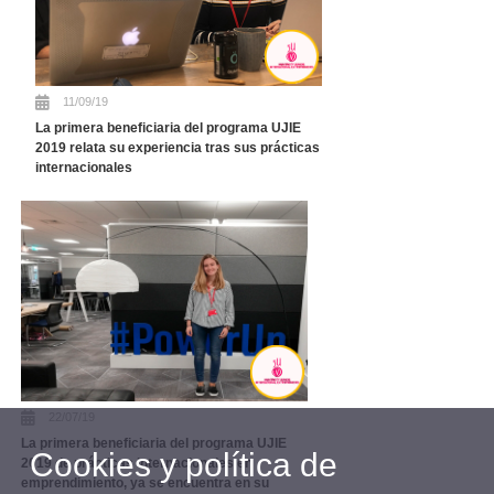
11/09/19
La primera beneficiaria del programa UJIE
2019 relata su experiencia tras sus prácticas
internacionales
22/07/19
La primera beneficiaria del programa UJIE
Cookies y política de
2019 de prácticas internacionales en
emprendimiento, ya se encuentra en su