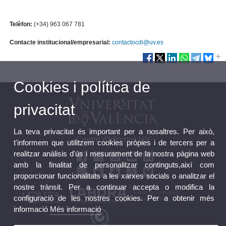
Telèfon:
(+34) 963 067 781
Contacte institucional/empresarial:
contactocdi@uv.es
Cookies i política de
privacitat
La teva privacitat és important per a nosaltres. Per això,
Centre d'Idiomes UV
t'informem que utilitzem cookies pròpies i de tercers per a
realitzar anàlisis d'ús i mesurament de la nostra pàgina web
amb la finalitat de personalitzar continguts,així com
proporcionar funcionalitats a les xarxes socials o analitzar el
nostre trànsit. Per a continuar accepta o modifica la
configuració de les nostres cookies. Per a obtenir més
informació
Més informació