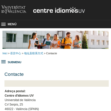
MENÚ
Inici
>
语言中心
>
地址及联系方式
> Contacte
SUBMENU
Contacte
Adreça postal:
Centre d'Idiomes UV
Universitat de València
Cr/ Serpis, 25
46022 - València (SPAIN)