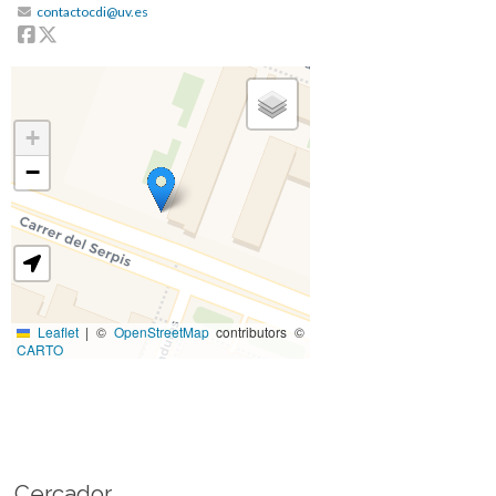
contactocdi@uv.es
Facebook
Twitter
+
−
Leaflet
|
©
OpenStreetMap
contributors ©
CARTO
Cercador