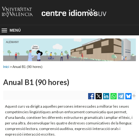
MENÚ
Inici
> Anual B1 (90 hores)
Anual B1 (90 hores)
Aquest curs va dirigit a aquelles persones interessades a millorar les seues
competències lingüístiques amb un enfocament comunicatiu que permet,
d'una banda, conéixer les diferents estructures gramaticals i ampliar el lèxic, i
per una altra, desenvolupar les quatre destreses comunicatives de la llengua:
comprensió lectora, comprensió auditiva, expressió i interacció orals i
expressió i interacció escrites.