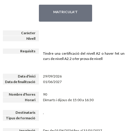
MATRICULA'T
Caràcter
Nivell
Requisits
Tindre una certificació del nivell A2 o haver fet un
curs de nivell A2.2 o fer prova de nivell
Data d'inici
29/09/2026
Data de finalització
01/06/2027
Nombre d'hores
90
Horari
Dimarts i dijous de 15:00 a 16:30
Destinataris
,
Tipus de formació
Inscripció
Des de 01/06/2026 fins al 31/01/2027