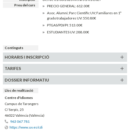
Preu del curs
PRECIO GENERAL: 612.00€
Asoc. Alumni; Parc Cientific UV; Familiares en 1º
grado trabajadores UV: 550.80€
PTGAS/PDI/PI: 513.00€
ESTUDIANTES UV: 288.00€
Continguts
HORARIS
I INSCRIPCIÓ
TARIFES
DOSSIER INFORMATIU
Lloc de realització
Centre d'Idiomes
Campus de Tarongers
C/ Serpis, 25
46022 València (València)
963 067 781
https://www.uv.es/cdi