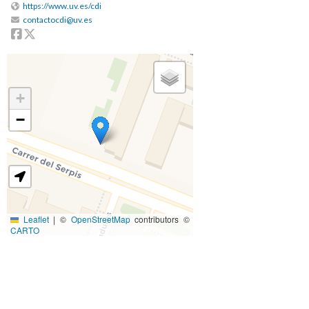
https://www.uv.es/cdi
contactocdi@uv.es
Facebook
Twitter
+
−
Leaflet
|
©
OpenStreetMap
contributors ©
CARTO