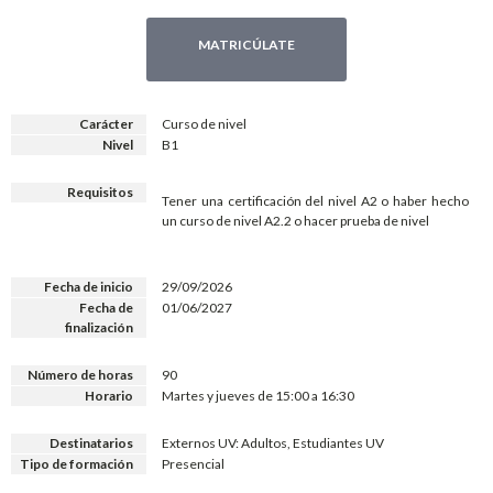
MATRICÚLATE
Carácter
Curso de nivel
Nivel
B1
Requisitos
Tener una certificación del nivel A2 o haber hecho
un curso de nivel A2.2 o hacer prueba de nivel
Fecha de inicio
29/09/2026
Fecha de
01/06/2027
finalización
Número de horas
90
Horario
Martes y jueves de 15:00 a 16:30
Destinatarios
Externos UV: Adultos, Estudiantes UV
Tipo de formación
Presencial