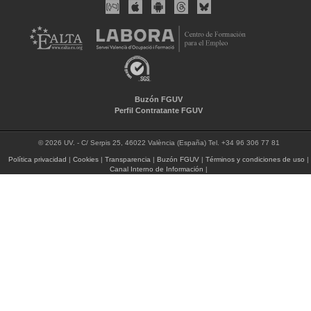
Buzón FGUV
Perfil Contratante FGUV
© 2026 UV. - C/ Serpis 25, 46022 València (España) Tel. +34 96 306 77 81
Política privacidad
|
Cookies
|
Transparencia
|
Buzón FGUV
|
Términos y condiciones de uso
|
Canal Interno de Información
|