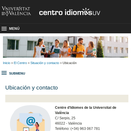
MENÚ
Inicio
>
El Centro
>
Situación y contacto
> Ubicación
SUBMENU
Ubicación y contacto
Centre d'Idiomes de la Universitat de
València
C/ Serpis, 25
46022 - València
Teléfono: (+34) 963 067 781