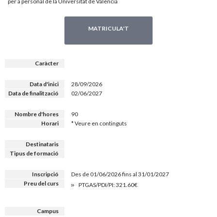
per a personal de la Universitat de València
MATRICULA'T
Caràcter
Data d'inici
28/09/2026
Data de finalització
02/06/2027
Nombre d'hores
90
Horari
* Veure en continguts
Destinataris
Tipus de formació
Inscripció
Des de 01/06/2026 fins al 31/01/2027
Preu del curs
PTGAS/PDI/PI: 321.60€
Campus