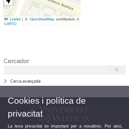
Leaflet
|
©
OpenStreetMap
contributors ©
CARTO
Cercador
Cerca avançada
Cookies i política de
privacitat
La teva privacitat és important per a nosaltres. Per això,