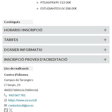
PTGAS/PDI/PI: 513.00€
ESTUDIANTES UV: 288.00€
Continguts
HORARIS
I INSCRIPCIÓ
TARIFES
DOSSIER INFORMATIU
INSCRIPCIÓ PROVES D'ACREDITACIÓ
Lloc de realització
Centre d'Idiomes
Campus de Tarongers
C/ Serpis, 25
46022 València (València)
963 067 781
https://www.uv.es/cdi
contactocdi@uv.es
Facebook
Twitter