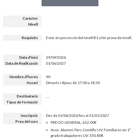
Caràcter
Nivell
Requisits
Estar en possessió del nivell B1 o fer prova de nivell.
Data d'inici
29/09/2026
Data de finalització
01/06/2027
Nombre d'hores
90
Horari
Dimarts i dijous de 17:00 a 18:30
Destinataris
, , ,
Tipus de formació
Inscripció
Des de 01/06/2026 fins al 31/01/2027
Preu del curs
PRECIO GENERAL: 612.00€
Asoc. Alumni; Parc Cientific UV; Familiares en 1º
grado trabajadores UV: 550.80€